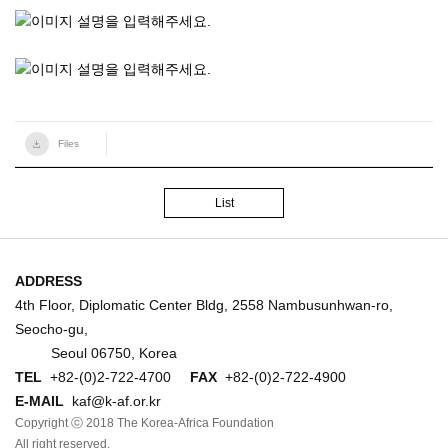
Files
List
ADDRESS
4th Floor, Diplomatic Center Bldg, 2558 Nambusunhwan-ro,
Seocho-gu,
Seoul 06750, Korea
TEL
+82-(0)2-722-4700
FAX
+82-(0)2-722-4900
E-MAIL
kaf@k-af.or.kr
Copyright ⓒ 2018 The Korea-Africa Foundation
All right reserved.