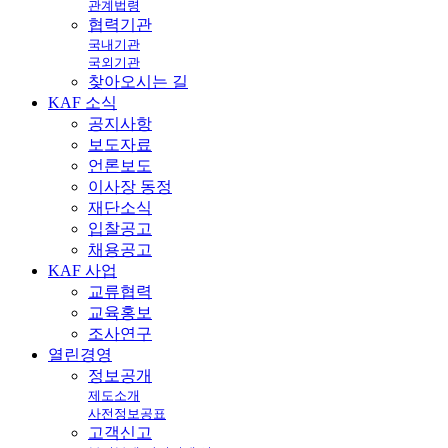
관계법령
협력기관
국내기관
국외기관
찾아오시는 길
KAF
소식
공지사항
보도자료
언론보도
이사장 동정
재단소식
입찰공고
채용공고
KAF
사업
교류협력
교육홍보
조사연구
열린
경영
정보공개
제도소개
사전정보공표
고객신고