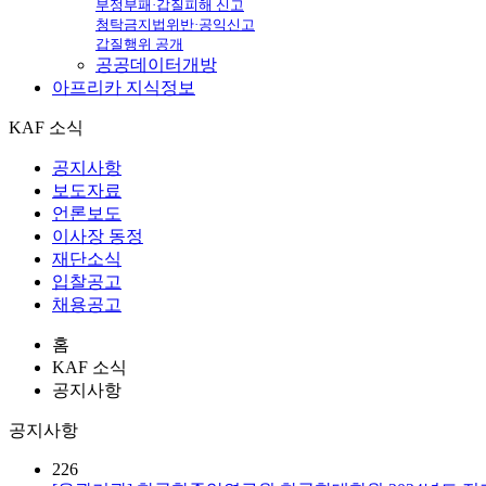
부정부패·갑질피해 신고
청탁금지법위반·공익신고
갑질행위 공개
공공데이터개방
아프리카
지식정보
KAF 소식
공지사항
보도자료
언론보도
이사장 동정
재단소식
입찰공고
채용공고
홈
KAF 소식
공지사항
공지사항
226