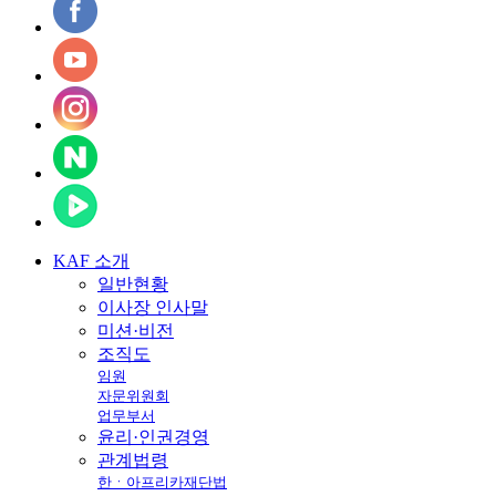
KAF
소개
일반현황
이사장 인사말
미션·비전
조직도
임원
자문위원회
업무부서
윤리·인권경영
관계법령
한ㆍ아프리카재단법