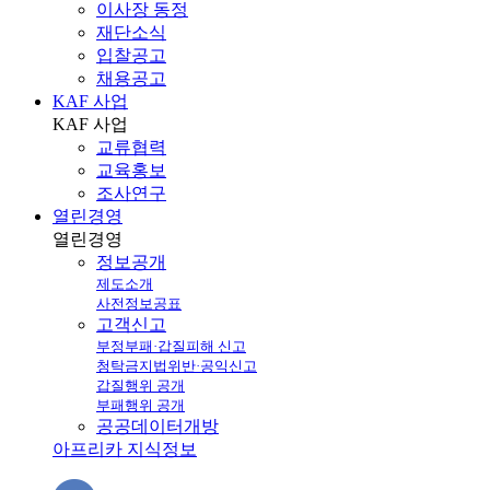
이사장 동정
재단소식
입찰공고
채용공고
KAF 사업
KAF
사업
교류협력
교육홍보
조사연구
열린경영
열린
경영
정보공개
제도소개
사전정보공표
고객신고
부정부패·갑질피해 신고
청탁금지법위반·공익신고
갑질행위 공개
부패행위 공개
공공데이터개방
아프리카 지식정보