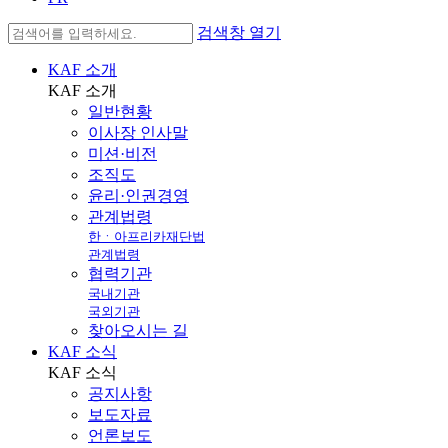
검색창 열기
KAF 소개
KAF
소개
일반현황
이사장 인사말
미션·비전
조직도
윤리·인권경영
관계법령
한ㆍ아프리카재단법
관계법령
협력기관
국내기관
국외기관
찾아오시는 길
KAF 소식
KAF
소식
공지사항
보도자료
언론보도