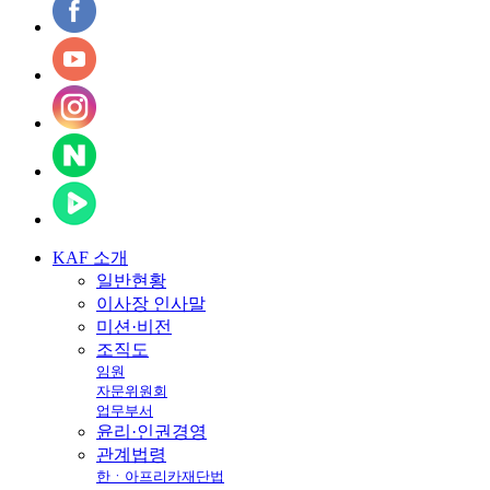
KAF
소개
일반현황
이사장 인사말
미션·비전
조직도
임원
자문위원회
업무부서
윤리·인권경영
관계법령
한ㆍ아프리카재단법