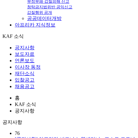
부정부패·갑질피해 신고
청탁금지법위반·공익신고
갑질행위 공개
공공데이터개방
아프리카
지식정보
KAF 소식
공지사항
보도자료
언론보도
이사장 동정
재단소식
입찰공고
채용공고
홈
KAF 소식
공지사항
공지사항
76