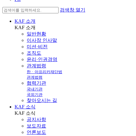
검색창 열기
KAF 소개
KAF
소개
일반현황
이사장 인사말
미션·비전
조직도
윤리·인권경영
관계법령
한ㆍ아프리카재단법
관계법령
협력기관
국내기관
국외기관
찾아오시는 길
KAF 소식
KAF
소식
공지사항
보도자료
언론보도