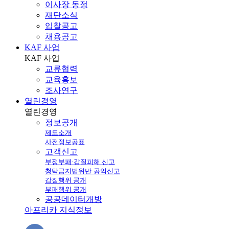
이사장 동정
재단소식
입찰공고
채용공고
KAF 사업
KAF
사업
교류협력
교육홍보
조사연구
열린경영
열린
경영
정보공개
제도소개
사전정보공표
고객신고
부정부패·갑질피해 신고
청탁금지법위반·공익신고
갑질행위 공개
부패행위 공개
공공데이터개방
아프리카 지식정보