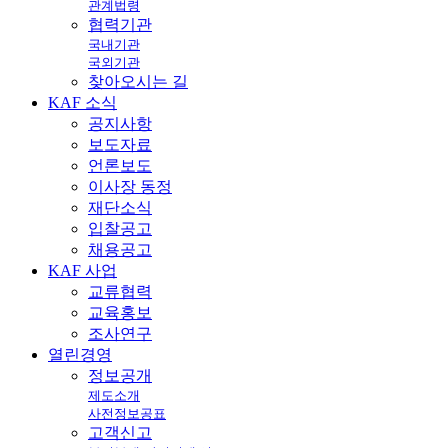
관계법령
협력기관
국내기관
국외기관
찾아오시는 길
KAF
소식
공지사항
보도자료
언론보도
이사장 동정
재단소식
입찰공고
채용공고
KAF
사업
교류협력
교육홍보
조사연구
열린
경영
정보공개
제도소개
사전정보공표
고객신고