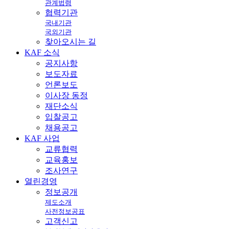
관계법령
협력기관
국내기관
국외기관
찾아오시는 길
KAF
소식
공지사항
보도자료
언론보도
이사장 동정
재단소식
입찰공고
채용공고
KAF
사업
교류협력
교육홍보
조사연구
열린
경영
정보공개
제도소개
사전정보공표
고객신고