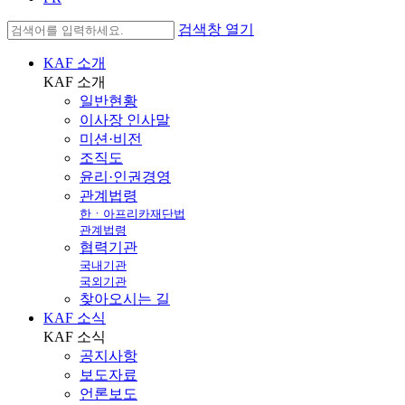
검색창 열기
KAF 소개
KAF
소개
일반현황
이사장 인사말
미션·비전
조직도
윤리·인권경영
관계법령
한ㆍ아프리카재단법
관계법령
협력기관
국내기관
국외기관
찾아오시는 길
KAF 소식
KAF
소식
공지사항
보도자료
언론보도