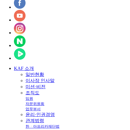
KAF
소개
일반현황
이사장 인사말
미션·비전
조직도
임원
자문위원회
업무부서
윤리·인권경영
관계법령
한ㆍ아프리카재단법