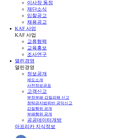
이사장 동정
재단소식
입찰공고
채용공고
KAF 사업
KAF
사업
교류협력
교육홍보
조사연구
열린경영
열린
경영
정보공개
제도소개
사전정보공표
고객신고
부정부패·갑질피해 신고
청탁금지법위반·공익신고
갑질행위 공개
부패행위 공개
공공데이터개방
아프리카 지식정보