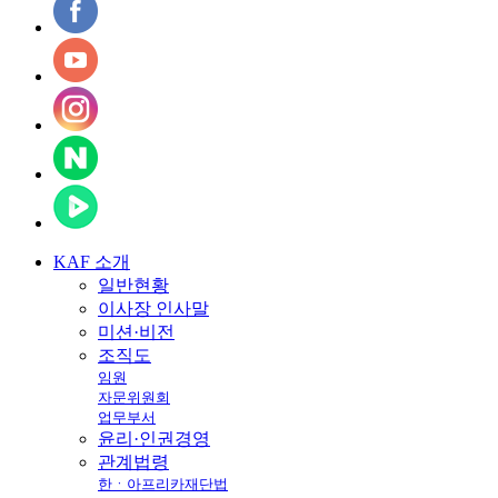
KAF
소개
일반현황
이사장 인사말
미션·비전
조직도
임원
자문위원회
업무부서
윤리·인권경영
관계법령
한ㆍ아프리카재단법