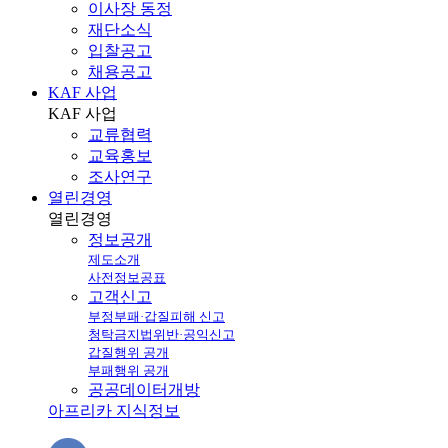
이사장 동정
재단소식
입찰공고
채용공고
KAF 사업
KAF
사업
교류협력
교육홍보
조사연구
열린경영
열린
경영
정보공개
제도소개
사전정보공표
고객신고
부정부패·갑질피해 신고
청탁금지법위반·공익신고
갑질행위 공개
부패행위 공개
공공데이터개방
아프리카 지식정보