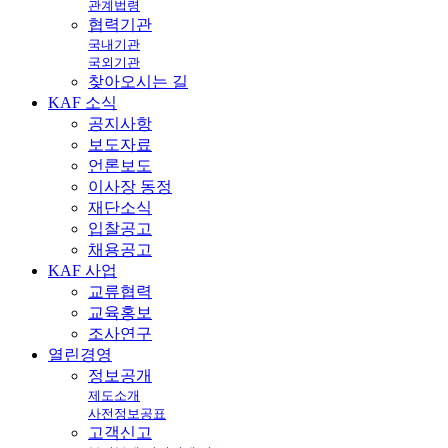
관계법령
협력기관
국내기관
국외기관
찾아오시는 길
KAF
소식
공지사항
보도자료
언론보도
이사장 동정
재단소식
입찰공고
채용공고
KAF
사업
교류협력
교육홍보
조사연구
열린
경영
정보공개
제도소개
사전정보공표
고객신고