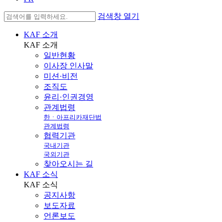
검색창 열기
KAF 소개
KAF
소개
일반현황
이사장 인사말
미션·비전
조직도
윤리·인권경영
관계법령
한ㆍ아프리카재단법
관계법령
협력기관
국내기관
국외기관
찾아오시는 길
KAF 소식
KAF
소식
공지사항
보도자료
언론보도