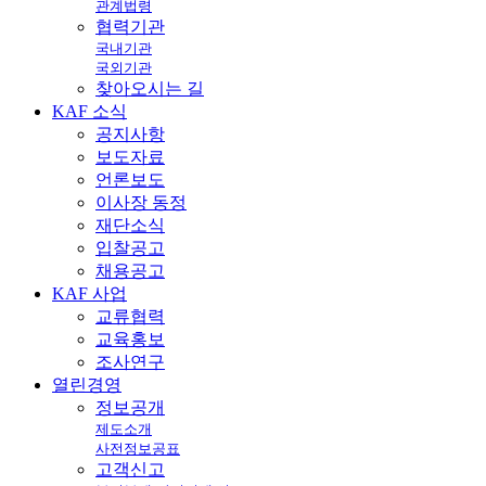
관계법령
협력기관
국내기관
국외기관
찾아오시는 길
KAF
소식
공지사항
보도자료
언론보도
이사장 동정
재단소식
입찰공고
채용공고
KAF
사업
교류협력
교육홍보
조사연구
열린
경영
정보공개
제도소개
사전정보공표
고객신고