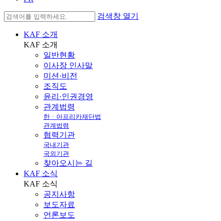
검색창 열기
KAF 소개
KAF
소개
일반현황
이사장 인사말
미션·비전
조직도
윤리·인권경영
관계법령
한ㆍ아프리카재단법
관계법령
협력기관
국내기관
국외기관
찾아오시는 길
KAF 소식
KAF
소식
공지사항
보도자료
언론보도