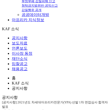
부정부패·갑질피해 신고
청탁금지법위반·공익신고
갑질행위 공개
공공데이터개방
아프리카
지식정보
KAF 소식
공지사항
보도자료
언론보도
이사장 동정
재단소식
입찰공고
채용공고
홈
KAF 소식
공지사항
공지사항
[공지사항] 2021년도 차세대아프리카전문가(YPA) 선발 1차 면접심사 합격자
발표