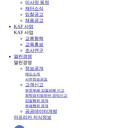
이사장 동정
재단소식
입찰공고
채용공고
KAF 사업
KAF
사업
교류협력
교육홍보
조사연구
열린경영
열린
경영
정보공개
제도소개
사전정보공표
고객신고
부정부패·갑질피해 신고
청탁금지법위반·공익신고
갑질행위 공개
부패행위 공개
공공데이터개방
아프리카 지식정보