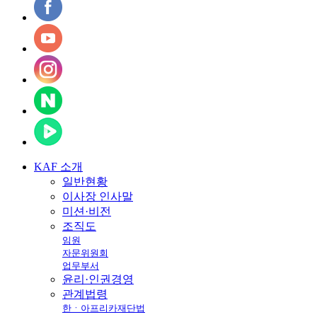
KAF
소개
일반현황
이사장 인사말
미션·비전
조직도
임원
자문위원회
업무부서
윤리·인권경영
관계법령
한ㆍ아프리카재단법