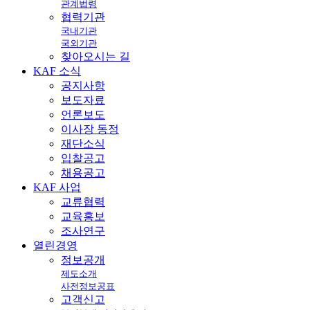
관계법령
협력기관
국내기관
국외기관
찾아오시는 길
KAF
소식
공지사항
보도자료
언론보도
이사장 동정
재단소식
입찰공고
채용공고
KAF
사업
교류협력
교육홍보
조사연구
열린
경영
정보공개
제도소개
사전정보공표
고객신고