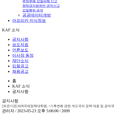
부정부패·갑질피해 신고
청탁금지법위반·공익신고
갑질행위 공개
공공데이터개방
아프리카
지식정보
KAF 소식
공지사항
보도자료
언론보도
이사장 동정
재단소식
입찰공고
채용공고
홈
KAF 소식
공지사항
공지사항
[유관기관] KDI국제정책대학원, <기후변화 관련 개도국의 정책 대응 및 공여
관리자 / 2023-05-23 오후 5:06:00 / 2699