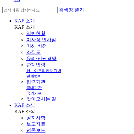
검색창 열기
KAF 소개
KAF
소개
일반현황
이사장 인사말
미션·비전
조직도
윤리·인권경영
관계법령
한ㆍ아프리카재단법
관계법령
협력기관
국내기관
국외기관
찾아오시는 길
KAF 소식
KAF
소식
공지사항
보도자료
언론보도