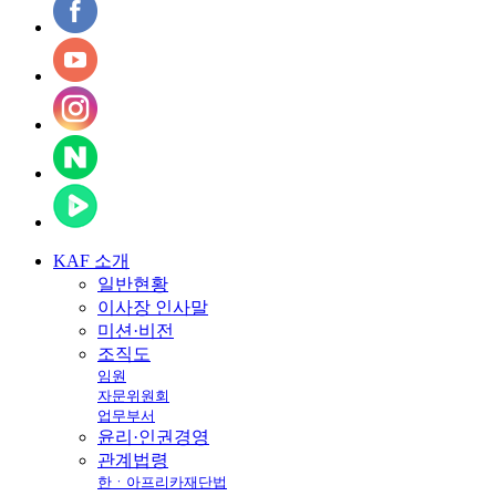
KAF
소개
일반현황
이사장 인사말
미션·비전
조직도
임원
자문위원회
업무부서
윤리·인권경영
관계법령
한ㆍ아프리카재단법