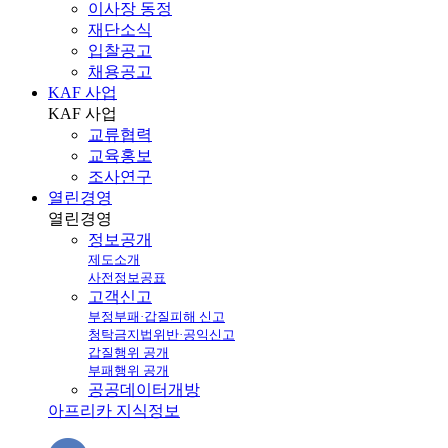
이사장 동정
재단소식
입찰공고
채용공고
KAF 사업
KAF
사업
교류협력
교육홍보
조사연구
열린경영
열린
경영
정보공개
제도소개
사전정보공표
고객신고
부정부패·갑질피해 신고
청탁금지법위반·공익신고
갑질행위 공개
부패행위 공개
공공데이터개방
아프리카 지식정보