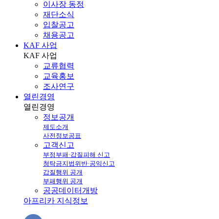
이사장 동정
재단소식
입찰공고
채용공고
KAF 사업
KAF
사업
교류협력
교육홍보
조사연구
열린경영
열린
경영
정보공개
제도소개
사전정보공표
고객신고
부정부패·갑질피해 신고
청탁금지법위반·공익신고
갑질행위 공개
부패행위 공개
공공데이터개방
아프리카 지식정보