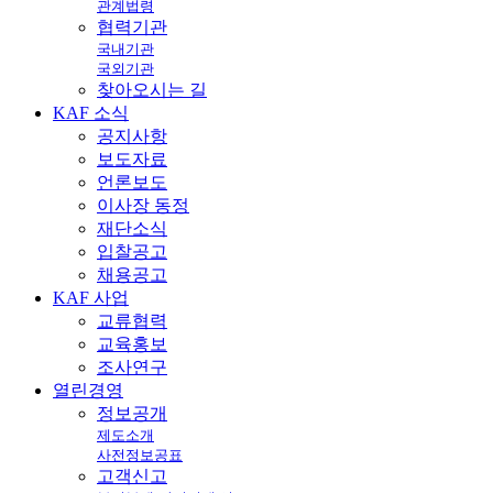
관계법령
협력기관
국내기관
국외기관
찾아오시는 길
KAF
소식
공지사항
보도자료
언론보도
이사장 동정
재단소식
입찰공고
채용공고
KAF
사업
교류협력
교육홍보
조사연구
열린
경영
정보공개
제도소개
사전정보공표
고객신고