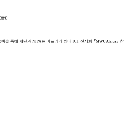
금))
램을 통해 재단과 NIPA는
아프리카 최대 ICT 전시회
「MWC Africa
」
참