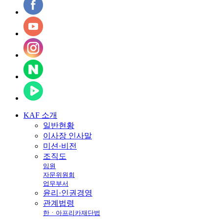
KAF
소개
일반현황
이사장 인사말
미션·비전
조직도
임원
자문위원회
업무부서
윤리·인권경영
관계법령
한ㆍ아프리카재단법