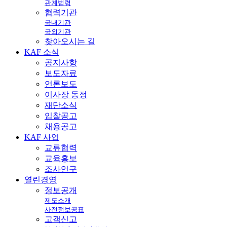
관계법령
협력기관
국내기관
국외기관
찾아오시는 길
KAF
소식
공지사항
보도자료
언론보도
이사장 동정
재단소식
입찰공고
채용공고
KAF
사업
교류협력
교육홍보
조사연구
열린
경영
정보공개
제도소개
사전정보공표
고객신고