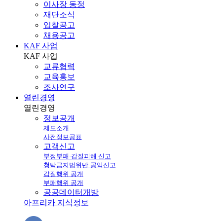
이사장 동정
재단소식
입찰공고
채용공고
KAF 사업
KAF
사업
교류협력
교육홍보
조사연구
열린경영
열린
경영
정보공개
제도소개
사전정보공표
고객신고
부정부패·갑질피해 신고
청탁금지법위반·공익신고
갑질행위 공개
부패행위 공개
공공데이터개방
아프리카 지식정보