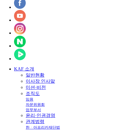
KAF
소개
일반현황
이사장 인사말
미션·비전
조직도
임원
자문위원회
업무부서
윤리·인권경영
관계법령
한ㆍ아프리카재단법