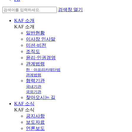
검색창 열기
KAF 소개
KAF
소개
일반현황
이사장 인사말
미션·비전
조직도
윤리·인권경영
관계법령
한ㆍ아프리카재단법
관계법령
협력기관
국내기관
국외기관
찾아오시는 길
KAF 소식
KAF
소식
공지사항
보도자료
언론보도