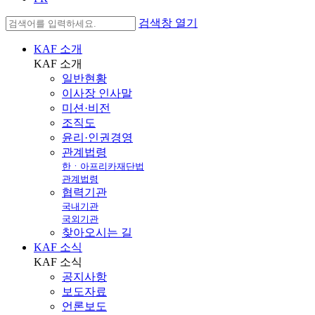
검색창 열기
KAF 소개
KAF
소개
일반현황
이사장 인사말
미션·비전
조직도
윤리·인권경영
관계법령
한ㆍ아프리카재단법
관계법령
협력기관
국내기관
국외기관
찾아오시는 길
KAF 소식
KAF
소식
공지사항
보도자료
언론보도