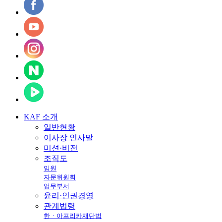
KAF
소개
일반현황
이사장 인사말
미션·비전
조직도
임원
자문위원회
업무부서
윤리·인권경영
관계법령
한ㆍ아프리카재단법