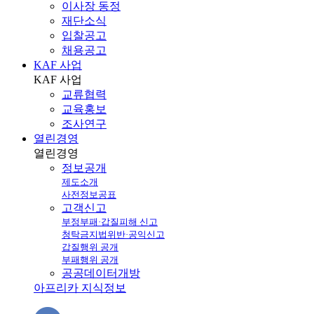
이사장 동정
재단소식
입찰공고
채용공고
KAF 사업
KAF
사업
교류협력
교육홍보
조사연구
열린경영
열린
경영
정보공개
제도소개
사전정보공표
고객신고
부정부패·갑질피해 신고
청탁금지법위반·공익신고
갑질행위 공개
부패행위 공개
공공데이터개방
아프리카 지식정보