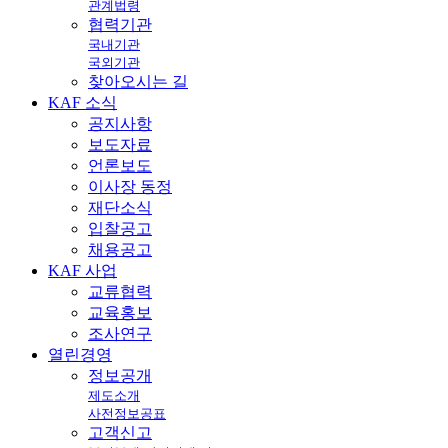
관계법령
협력기관
국내기관
국외기관
찾아오시는 길
KAF
소식
공지사항
보도자료
언론보도
이사장 동정
재단소식
입찰공고
채용공고
KAF
사업
교류협력
교육홍보
조사연구
열린
경영
정보공개
제도소개
사전정보공표
고객신고