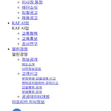
이사장 동정
재단소식
입찰공고
채용공고
KAF 사업
KAF
사업
교류협력
교육홍보
조사연구
열린경영
열린
경영
정보공개
제도소개
사전정보공표
고객신고
부정부패·갑질피해 신고
청탁금지법위반·공익신고
갑질행위 공개
부패행위 공개
공공데이터개방
아프리카 지식정보