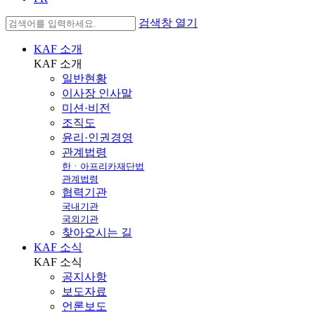
검색창 열기
KAF 소개
KAF
소개
일반현황
이사장 인사말
미션·비전
조직도
윤리·인권경영
관계법령
한ㆍ아프리카재단법
관계법령
협력기관
국내기관
국외기관
찾아오시는 길
KAF 소식
KAF
소식
공지사항
보도자료
언론보도