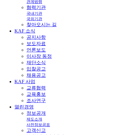
관계법령
협력기관
국내기관
국외기관
찾아오시는 길
KAF
소식
공지사항
보도자료
언론보도
이사장 동정
재단소식
입찰공고
채용공고
KAF
사업
교류협력
교육홍보
조사연구
열린
경영
정보공개
제도소개
사전정보공표
고객신고