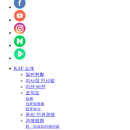
KAF
소개
일반현황
이사장 인사말
미션·비전
조직도
임원
자문위원회
업무부서
윤리·인권경영
관계법령
한ㆍ아프리카재단법