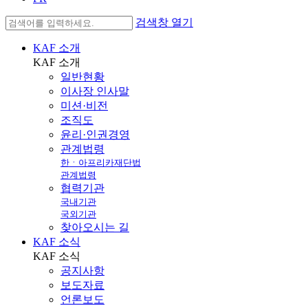
검색창 열기
KAF 소개
KAF
소개
일반현황
이사장 인사말
미션·비전
조직도
윤리·인권경영
관계법령
한ㆍ아프리카재단법
관계법령
협력기관
국내기관
국외기관
찾아오시는 길
KAF 소식
KAF
소식
공지사항
보도자료
언론보도