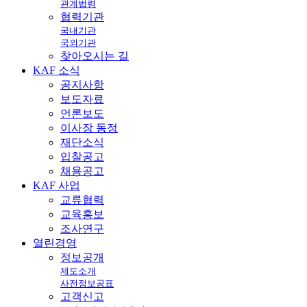
관계법령
협력기관
국내기관
국외기관
찾아오시는 길
KAF
소식
공지사항
보도자료
언론보도
이사장 동정
재단소식
입찰공고
채용공고
KAF
사업
교류협력
교육홍보
조사연구
열린
경영
정보공개
제도소개
사전정보공표
고객신고