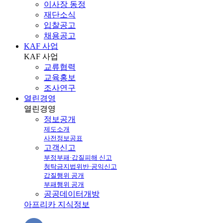
이사장 동정
재단소식
입찰공고
채용공고
KAF 사업
KAF
사업
교류협력
교육홍보
조사연구
열린경영
열린
경영
정보공개
제도소개
사전정보공표
고객신고
부정부패·갑질피해 신고
청탁금지법위반·공익신고
갑질행위 공개
부패행위 공개
공공데이터개방
아프리카 지식정보