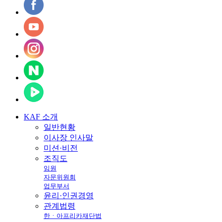
KAF
소개
일반현황
이사장 인사말
미션·비전
조직도
임원
자문위원회
업무부서
윤리·인권경영
관계법령
한ㆍ아프리카재단법