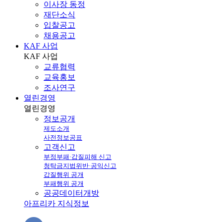
이사장 동정
재단소식
입찰공고
채용공고
KAF 사업
KAF
사업
교류협력
교육홍보
조사연구
열린경영
열린
경영
정보공개
제도소개
사전정보공표
고객신고
부정부패·갑질피해 신고
청탁금지법위반·공익신고
갑질행위 공개
부패행위 공개
공공데이터개방
아프리카 지식정보