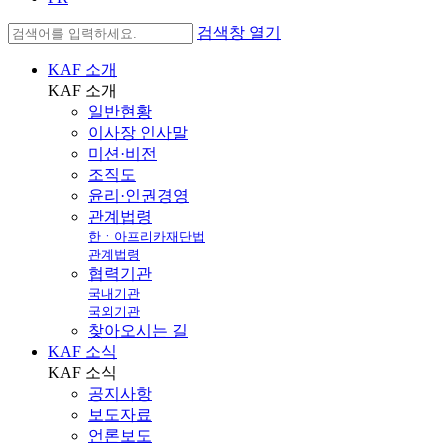
검색창 열기
KAF 소개
KAF
소개
일반현황
이사장 인사말
미션·비전
조직도
윤리·인권경영
관계법령
한ㆍ아프리카재단법
관계법령
협력기관
국내기관
국외기관
찾아오시는 길
KAF 소식
KAF
소식
공지사항
보도자료
언론보도