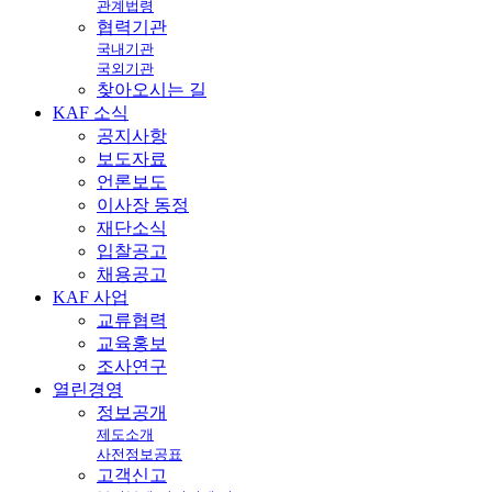
관계법령
협력기관
국내기관
국외기관
찾아오시는 길
KAF
소식
공지사항
보도자료
언론보도
이사장 동정
재단소식
입찰공고
채용공고
KAF
사업
교류협력
교육홍보
조사연구
열린
경영
정보공개
제도소개
사전정보공표
고객신고