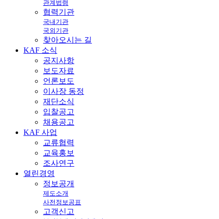
관계법령
협력기관
국내기관
국외기관
찾아오시는 길
KAF
소식
공지사항
보도자료
언론보도
이사장 동정
재단소식
입찰공고
채용공고
KAF
사업
교류협력
교육홍보
조사연구
열린
경영
정보공개
제도소개
사전정보공표
고객신고