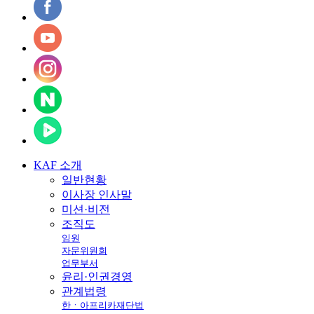
KAF
소개
일반현황
이사장 인사말
미션·비전
조직도
임원
자문위원회
업무부서
윤리·인권경영
관계법령
한ㆍ아프리카재단법