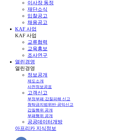
이사장 동정
재단소식
입찰공고
채용공고
KAF 사업
KAF
사업
교류협력
교육홍보
조사연구
열린경영
열린
경영
정보공개
제도소개
사전정보공표
고객신고
부정부패·갑질피해 신고
청탁금지법위반·공익신고
갑질행위 공개
부패행위 공개
공공데이터개방
아프리카 지식정보