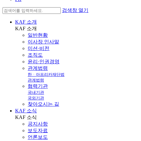
검색창 열기
KAF 소개
KAF
소개
일반현황
이사장 인사말
미션·비전
조직도
윤리·인권경영
관계법령
한ㆍ아프리카재단법
관계법령
협력기관
국내기관
국외기관
찾아오시는 길
KAF 소식
KAF
소식
공지사항
보도자료
언론보도