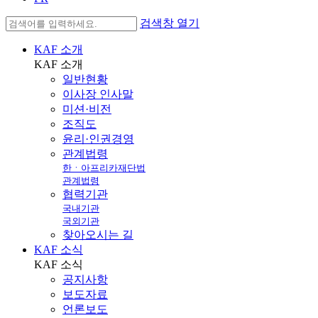
검색창 열기
KAF 소개
KAF
소개
일반현황
이사장 인사말
미션·비전
조직도
윤리·인권경영
관계법령
한ㆍ아프리카재단법
관계법령
협력기관
국내기관
국외기관
찾아오시는 길
KAF 소식
KAF
소식
공지사항
보도자료
언론보도