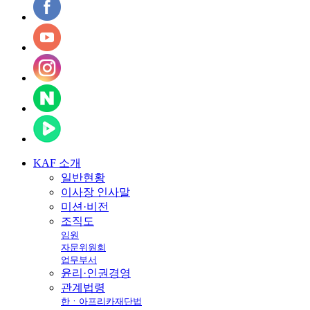
KAF
소개
일반현황
이사장 인사말
미션·비전
조직도
임원
자문위원회
업무부서
윤리·인권경영
관계법령
한ㆍ아프리카재단법