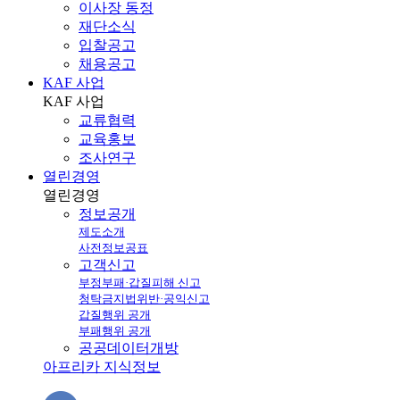
이사장 동정
재단소식
입찰공고
채용공고
KAF 사업
KAF
사업
교류협력
교육홍보
조사연구
열린경영
열린
경영
정보공개
제도소개
사전정보공표
고객신고
부정부패·갑질피해 신고
청탁금지법위반·공익신고
갑질행위 공개
부패행위 공개
공공데이터개방
아프리카 지식정보