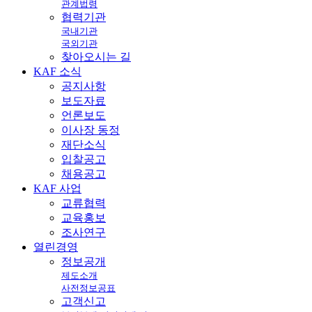
관계법령
협력기관
국내기관
국외기관
찾아오시는 길
KAF
소식
공지사항
보도자료
언론보도
이사장 동정
재단소식
입찰공고
채용공고
KAF
사업
교류협력
교육홍보
조사연구
열린
경영
정보공개
제도소개
사전정보공표
고객신고