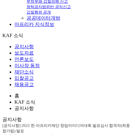
부정부패·갑질피해 신고
청탁금지법위반·공익신고
갑질행위 공개
공공데이터개방
아프리카
지식정보
KAF 소식
공지사항
보도자료
언론보도
이사장 동정
재단소식
입찰공고
채용공고
홈
KAF 소식
공지사항
공지사항
[공지사항] 2022 한·아프리카재단 창업아이디어대회 발표심사 합격자(최종
참가팀) 발표