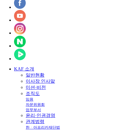
KAF
소개
일반현황
이사장 인사말
미션·비전
조직도
임원
자문위원회
업무부서
윤리·인권경영
관계법령
한ㆍ아프리카재단법