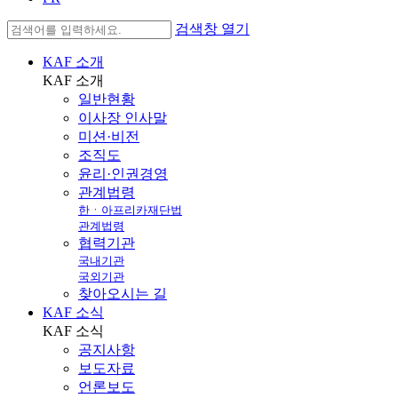
검색창 열기
KAF 소개
KAF
소개
일반현황
이사장 인사말
미션·비전
조직도
윤리·인권경영
관계법령
한ㆍ아프리카재단법
관계법령
협력기관
국내기관
국외기관
찾아오시는 길
KAF 소식
KAF
소식
공지사항
보도자료
언론보도