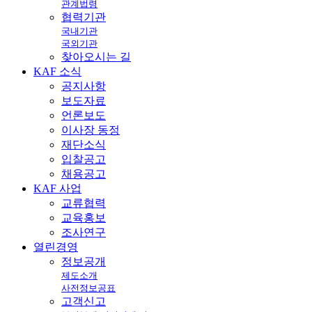
관계법령
협력기관
국내기관
국외기관
찾아오시는 길
KAF
소식
공지사항
보도자료
언론보도
이사장 동정
재단소식
입찰공고
채용공고
KAF
사업
교류협력
교육홍보
조사연구
열린
경영
정보공개
제도소개
사전정보공표
고객신고