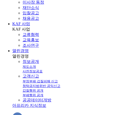
이사장 동정
재단소식
입찰공고
채용공고
KAF 사업
KAF
사업
교류협력
교육홍보
조사연구
열린경영
열린
경영
정보공개
제도소개
사전정보공표
고객신고
부정부패·갑질피해 신고
청탁금지법위반·공익신고
갑질행위 공개
부패행위 공개
공공데이터개방
아프리카 지식정보