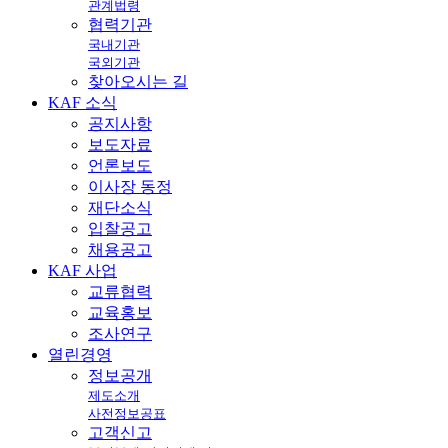
관계법령
협력기관
국내기관
국외기관
찾아오시는 길
KAF
소식
공지사항
보도자료
언론보도
이사장 동정
재단소식
입찰공고
채용공고
KAF
사업
교류협력
교육홍보
조사연구
열린
경영
정보공개
제도소개
사전정보공표
고객신고