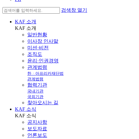
검색창 열기
KAF 소개
KAF
소개
일반현황
이사장 인사말
미션·비전
조직도
윤리·인권경영
관계법령
한ㆍ아프리카재단법
관계법령
협력기관
국내기관
국외기관
찾아오시는 길
KAF 소식
KAF
소식
공지사항
보도자료
언론보도