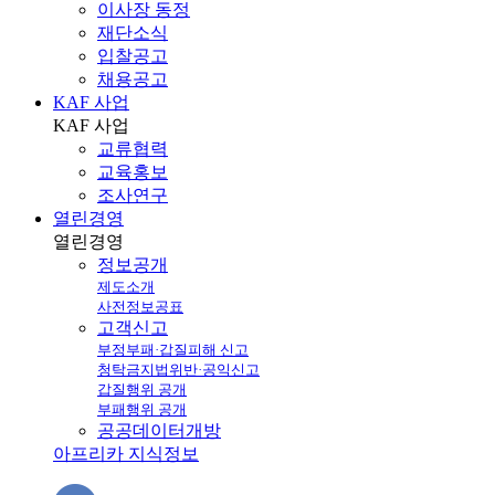
이사장 동정
재단소식
입찰공고
채용공고
KAF 사업
KAF
사업
교류협력
교육홍보
조사연구
열린경영
열린
경영
정보공개
제도소개
사전정보공표
고객신고
부정부패·갑질피해 신고
청탁금지법위반·공익신고
갑질행위 공개
부패행위 공개
공공데이터개방
아프리카 지식정보