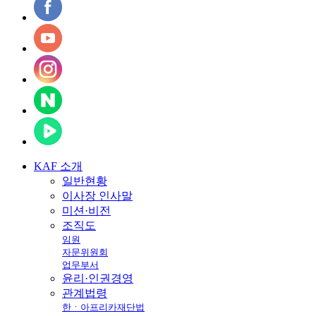
KAF
소개
일반현황
이사장 인사말
미션·비전
조직도
임원
자문위원회
업무부서
윤리·인권경영
관계법령
한ㆍ아프리카재단법