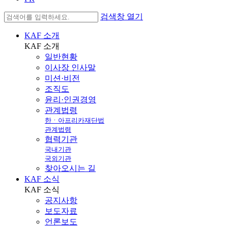
검색창 열기
KAF 소개
KAF
소개
일반현황
이사장 인사말
미션·비전
조직도
윤리·인권경영
관계법령
한ㆍ아프리카재단법
관계법령
협력기관
국내기관
국외기관
찾아오시는 길
KAF 소식
KAF
소식
공지사항
보도자료
언론보도