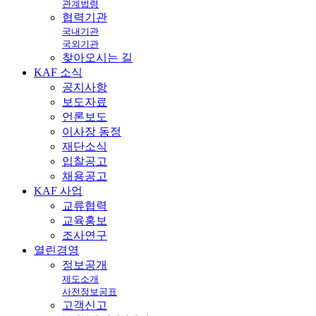
관계법령
협력기관
국내기관
국외기관
찾아오시는 길
KAF
소식
공지사항
보도자료
언론보도
이사장 동정
재단소식
입찰공고
채용공고
KAF
사업
교류협력
교육홍보
조사연구
열린
경영
정보공개
제도소개
사전정보공표
고객신고