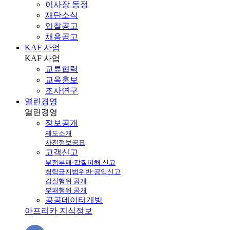
이사장 동정
재단소식
입찰공고
채용공고
KAF 사업
KAF
사업
교류협력
교육홍보
조사연구
열린경영
열린
경영
정보공개
제도소개
사전정보공표
고객신고
부정부패·갑질피해 신고
청탁금지법위반·공익신고
갑질행위 공개
부패행위 공개
공공데이터개방
아프리카 지식정보