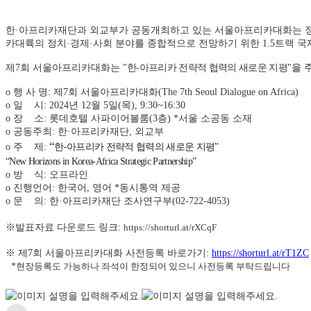
한·아프리카재단과 외교부가 공동개최하고 있는 서울아프리카대화는 정부
카대륙의 정치·경제·사회 분야를 종합적으로 전망하기 위한 1.5트랙 
제7회 서울아프리카대화는
"
한
-
아프리카 전략적 협력의 새로운 지평
"을
o 행 사 명: 제7회 서울아프리카대화(The 7th Seoul Dialogue on Africa)
o 일 시: 2024년 12월 5일(목), 9:30~16:30
o 장 소: 롯데호텔 사파이어볼룸(3층) *서울 소공동 소재
o 공동주최: 한
·
아프리카재단, 외교부
“
o 주 제:
한
-
아프리카 전략적 협력의 새로운 지평
”
“New Horizons in Korea-Africa Strategic Partnership”
o 방 식: 오프라인
o 진행언어: 한국어, 영어 *동시통역 제공
o 문 의:
한
·
아프리카재단 조사연구부(02-722-4053)
※발표자료 다운로드 링크:
https://shorturl.at/rXCqF
※ 제7회 서울아프리카대화 사전등록 바로가기:
https://shorturl.at/rT1ZC
*
현장등록도 가능하나 좌석이 한정되어 있으니 사전등록 부탁드립니다