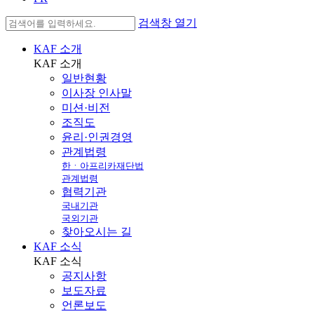
검색창 열기
KAF 소개
KAF
소개
일반현황
이사장 인사말
미션·비전
조직도
윤리·인권경영
관계법령
한ㆍ아프리카재단법
관계법령
협력기관
국내기관
국외기관
찾아오시는 길
KAF 소식
KAF
소식
공지사항
보도자료
언론보도