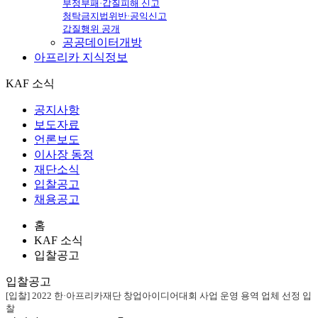
부정부패·갑질피해 신고
청탁금지법위반·공익신고
갑질행위 공개
공공데이터개방
아프리카
지식정보
KAF 소식
공지사항
보도자료
언론보도
이사장 동정
재단소식
입찰공고
채용공고
홈
KAF 소식
입찰공고
입찰공고
[입찰] 2022 한·아프리카재단 창업아이디어대회 사업 운영 용역 업체 선정 입
찰