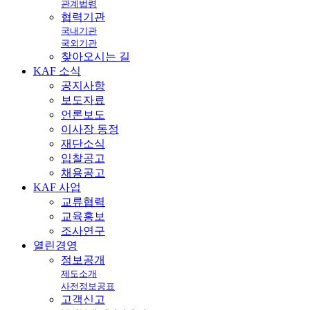
관계법령
협력기관
국내기관
국외기관
찾아오시는 길
KAF
소식
공지사항
보도자료
언론보도
이사장 동정
재단소식
입찰공고
채용공고
KAF
사업
교류협력
교육홍보
조사연구
열린
경영
정보공개
제도소개
사전정보공표
고객신고