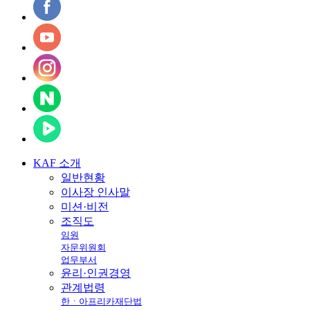
KAF
소개
일반현황
이사장 인사말
미션·비전
조직도
임원
자문위원회
업무부서
윤리·인권경영
관계법령
한ㆍ아프리카재단법