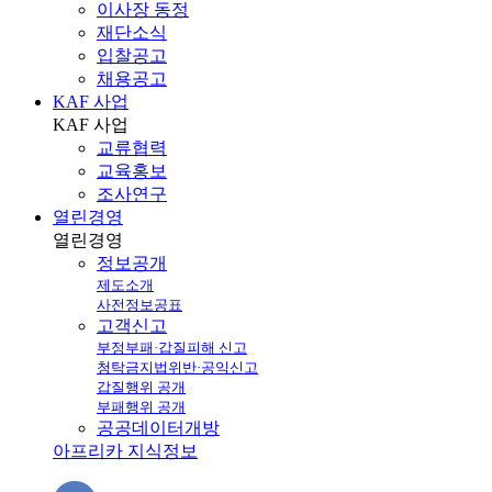
이사장 동정
재단소식
입찰공고
채용공고
KAF 사업
KAF
사업
교류협력
교육홍보
조사연구
열린경영
열린
경영
정보공개
제도소개
사전정보공표
고객신고
부정부패·갑질피해 신고
청탁금지법위반·공익신고
갑질행위 공개
부패행위 공개
공공데이터개방
아프리카 지식정보