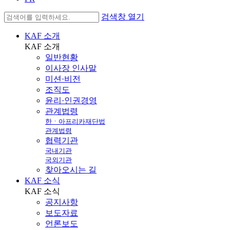
검색창 열기
KAF 소개
KAF
소개
일반현황
이사장 인사말
미션·비전
조직도
윤리·인권경영
관계법령
한ㆍ아프리카재단법
관계법령
협력기관
국내기관
국외기관
찾아오시는 길
KAF 소식
KAF
소식
공지사항
보도자료
언론보도