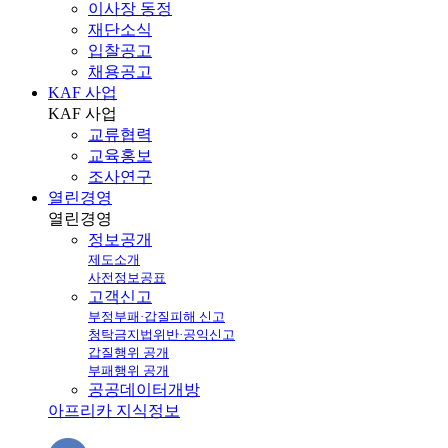
이사장 동정
재단소식
입찰공고
채용공고
KAF 사업
KAF
사업
교류협력
교육홍보
조사연구
열린경영
열린
경영
정보공개
제도소개
사전정보공표
고객신고
부정부패·갑질피해 신고
청탁금지법위반·공익신고
갑질행위 공개
부패행위 공개
공공데이터개방
아프리카 지식정보