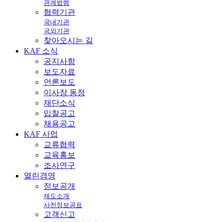
관계법령
협력기관
국내기관
국외기관
찾아오시는 길
KAF
소식
공지사항
보도자료
언론보도
이사장 동정
재단소식
입찰공고
채용공고
KAF
사업
교류협력
교육홍보
조사연구
열린
경영
정보공개
제도소개
사전정보공표
고객신고