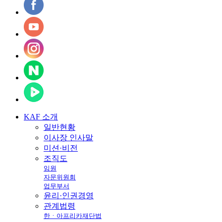
KAF
소개
일반현황
이사장 인사말
미션·비전
조직도
임원
자문위원회
업무부서
윤리·인권경영
관계법령
한ㆍ아프리카재단법