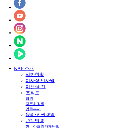
KAF
소개
일반현황
이사장 인사말
미션·비전
조직도
임원
자문위원회
업무부서
윤리·인권경영
관계법령
한ㆍ아프리카재단법