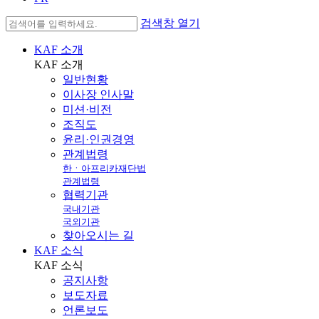
검색창 열기
KAF 소개
KAF
소개
일반현황
이사장 인사말
미션·비전
조직도
윤리·인권경영
관계법령
한ㆍ아프리카재단법
관계법령
협력기관
국내기관
국외기관
찾아오시는 길
KAF 소식
KAF
소식
공지사항
보도자료
언론보도