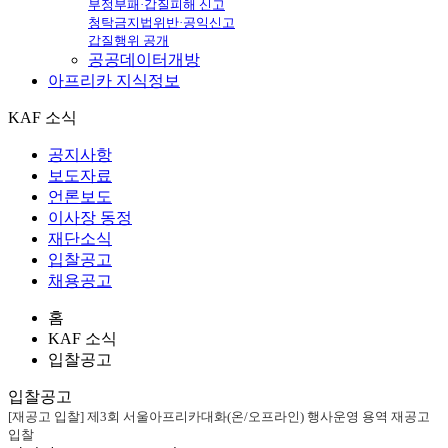
부정부패·갑질피해 신고
청탁금지법위반·공익신고
갑질행위 공개
공공데이터개방
아프리카
지식정보
KAF 소식
공지사항
보도자료
언론보도
이사장 동정
재단소식
입찰공고
채용공고
홈
KAF 소식
입찰공고
입찰공고
[재공고 입찰] 제3회 서울아프리카대화(온/오프라인) 행사운영 용역 재공고
입찰