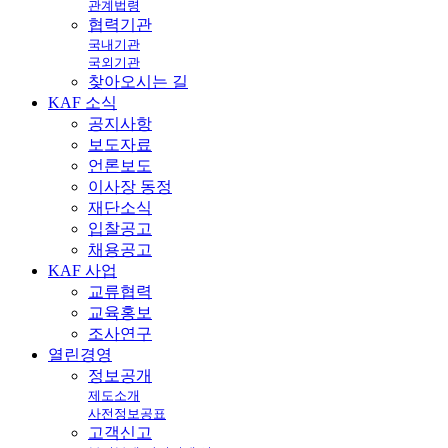
관계법령
협력기관
국내기관
국외기관
찾아오시는 길
KAF
소식
공지사항
보도자료
언론보도
이사장 동정
재단소식
입찰공고
채용공고
KAF
사업
교류협력
교육홍보
조사연구
열린
경영
정보공개
제도소개
사전정보공표
고객신고