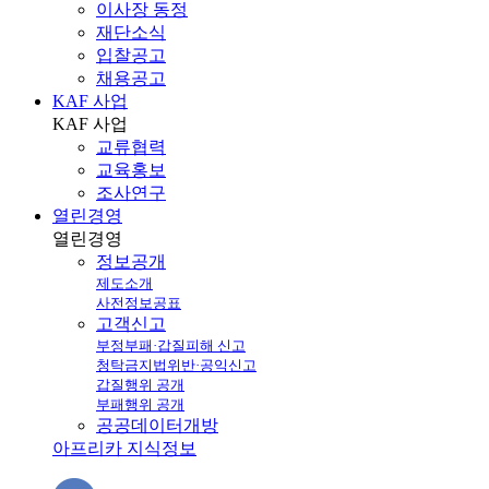
이사장 동정
재단소식
입찰공고
채용공고
KAF 사업
KAF
사업
교류협력
교육홍보
조사연구
열린경영
열린
경영
정보공개
제도소개
사전정보공표
고객신고
부정부패·갑질피해 신고
청탁금지법위반·공익신고
갑질행위 공개
부패행위 공개
공공데이터개방
아프리카 지식정보