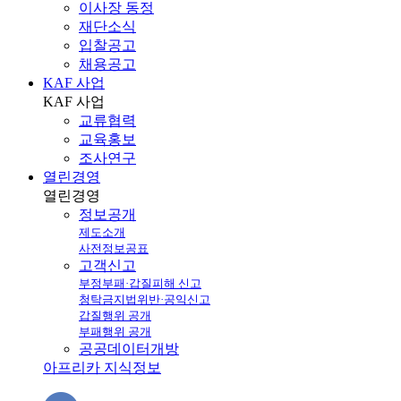
이사장 동정
재단소식
입찰공고
채용공고
KAF 사업
KAF
사업
교류협력
교육홍보
조사연구
열린경영
열린
경영
정보공개
제도소개
사전정보공표
고객신고
부정부패·갑질피해 신고
청탁금지법위반·공익신고
갑질행위 공개
부패행위 공개
공공데이터개방
아프리카 지식정보