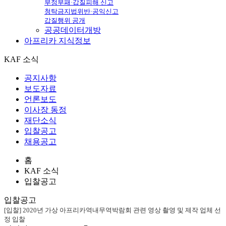
부정부패·갑질피해 신고
청탁금지법위반·공익신고
갑질행위 공개
공공데이터개방
아프리카
지식정보
KAF 소식
공지사항
보도자료
언론보도
이사장 동정
재단소식
입찰공고
채용공고
홈
KAF 소식
입찰공고
입찰공고
[입찰] 2020년 가상 아프리카역내무역박람회 관련 영상 촬영 및 제작 업체 선
정 입찰