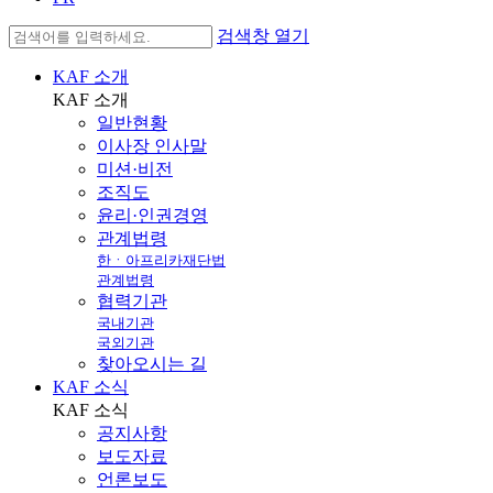
검색창 열기
KAF 소개
KAF
소개
일반현황
이사장 인사말
미션·비전
조직도
윤리·인권경영
관계법령
한ㆍ아프리카재단법
관계법령
협력기관
국내기관
국외기관
찾아오시는 길
KAF 소식
KAF
소식
공지사항
보도자료
언론보도