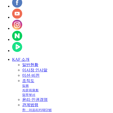
KAF
소개
일반현황
이사장 인사말
미션·비전
조직도
임원
자문위원회
업무부서
윤리·인권경영
관계법령
한ㆍ아프리카재단법