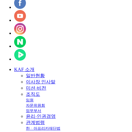
KAF
소개
일반현황
이사장 인사말
미션·비전
조직도
임원
자문위원회
업무부서
윤리·인권경영
관계법령
한ㆍ아프리카재단법