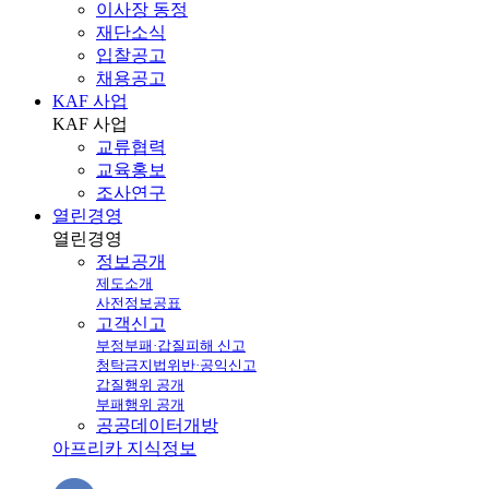
이사장 동정
재단소식
입찰공고
채용공고
KAF 사업
KAF
사업
교류협력
교육홍보
조사연구
열린경영
열린
경영
정보공개
제도소개
사전정보공표
고객신고
부정부패·갑질피해 신고
청탁금지법위반·공익신고
갑질행위 공개
부패행위 공개
공공데이터개방
아프리카 지식정보