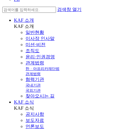
검색창 열기
KAF 소개
KAF
소개
일반현황
이사장 인사말
미션·비전
조직도
윤리·인권경영
관계법령
한ㆍ아프리카재단법
관계법령
협력기관
국내기관
국외기관
찾아오시는 길
KAF 소식
KAF
소식
공지사항
보도자료
언론보도