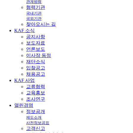
관계법령
협력기관
국내기관
국외기관
찾아오시는 길
KAF
소식
공지사항
보도자료
언론보도
이사장 동정
재단소식
입찰공고
채용공고
KAF
사업
교류협력
교육홍보
조사연구
열린
경영
정보공개
제도소개
사전정보공표
고객신고