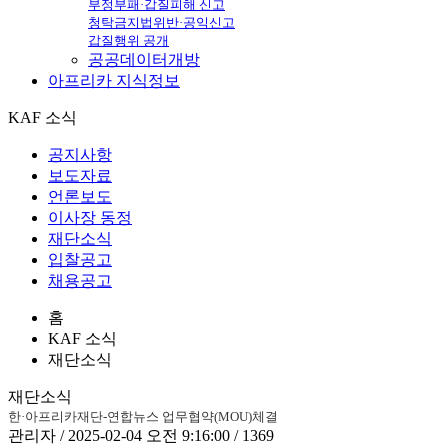
부정부패·갑질피해 신고
청탁금지법위반·공익신고
갑질행위 공개
공공데이터개방
아프리카
지식정보
KAF 소식
공지사항
보도자료
언론보도
이사장 동정
재단소식
입찰공고
채용공고
홈
KAF 소식
재단소식
재단소식
한·아프리카재단-연합뉴스 업무협약(MOU)체결
관리자 / 2025-02-04 오전 9:16:00 / 1369