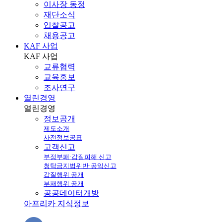
이사장 동정
재단소식
입찰공고
채용공고
KAF 사업
KAF
사업
교류협력
교육홍보
조사연구
열린경영
열린
경영
정보공개
제도소개
사전정보공표
고객신고
부정부패·갑질피해 신고
청탁금지법위반·공익신고
갑질행위 공개
부패행위 공개
공공데이터개방
아프리카 지식정보