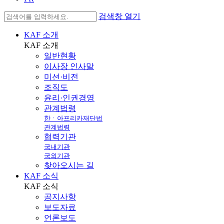
검색창 열기
KAF 소개
KAF
소개
일반현황
이사장 인사말
미션·비전
조직도
윤리·인권경영
관계법령
한ㆍ아프리카재단법
관계법령
협력기관
국내기관
국외기관
찾아오시는 길
KAF 소식
KAF
소식
공지사항
보도자료
언론보도