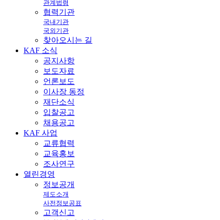
관계법령
협력기관
국내기관
국외기관
찾아오시는 길
KAF
소식
공지사항
보도자료
언론보도
이사장 동정
재단소식
입찰공고
채용공고
KAF
사업
교류협력
교육홍보
조사연구
열린
경영
정보공개
제도소개
사전정보공표
고객신고