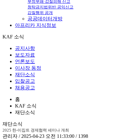
부정부패·갑질피해 신고
청탁금지법위반·공익신고
갑질행위 공개
공공데이터개방
아프리카
지식정보
KAF 소식
공지사항
보도자료
언론보도
이사장 동정
재단소식
입찰공고
채용공고
홈
KAF 소식
재단소식
재단소식
2025 한-이집트 경제협력 세미나 개최
관리자 / 2025-04-23 오전 11:33:00 / 1398