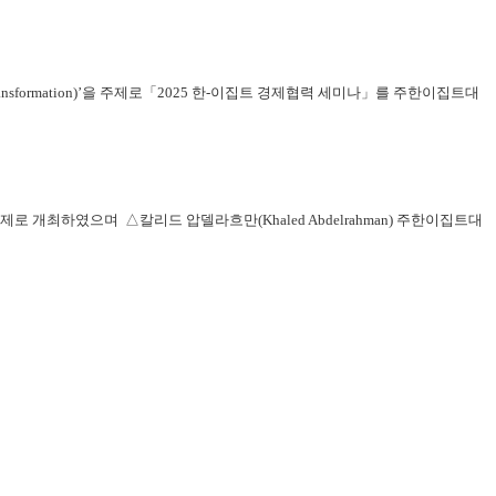
een Transformation)’을 주제로「2025 한-이집트 경제협력 세미나」를 주한이집트대
로 개최하였으며 △칼리드 압델라흐만(Khaled Abdelrahman) 주한이집트대