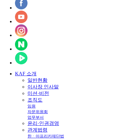
KAF
소개
일반현황
이사장 인사말
미션·비전
조직도
임원
자문위원회
업무부서
윤리·인권경영
관계법령
한ㆍ아프리카재단법