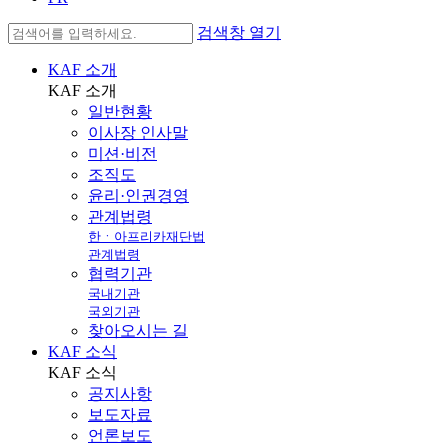
검색창 열기
KAF 소개
KAF
소개
일반현황
이사장 인사말
미션·비전
조직도
윤리·인권경영
관계법령
한ㆍ아프리카재단법
관계법령
협력기관
국내기관
국외기관
찾아오시는 길
KAF 소식
KAF
소식
공지사항
보도자료
언론보도