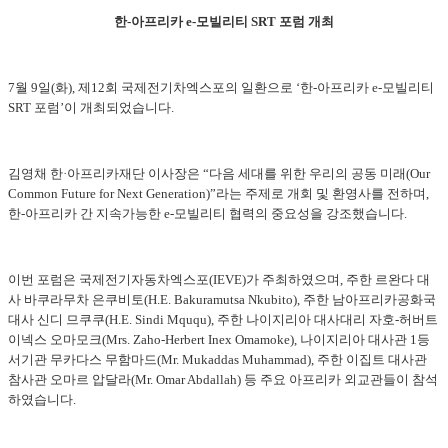
한-아프리카 e-모빌리티 SRT 포럼 개최
7월 9일(화), 제12회 국제전기차엑스포의 일환으로 ‘한-아프리카 e-모빌리티
SRT 포럼’이 개최되었습니다.
김영채 한·아프리카재단 이사장은 “다음 세대를 위한 우리의 공동 미래(Our
Common Future for Next Generation)”라는 주제로 개회 및 환영사를 전하며,
한-아프리카 간 지속가능한 e-모빌리티 협력의 중요성을 강조했습니다.
이번 포럼은 국제전기자동차엑스포(IEVE)가 주최하였으며, 주한 르완다 대
사 바쿠라무차 은쿠비토(H.E. Bakuramutsa Nkubito), 주한 남아프리카공화국
대사 신디 므쿠쿠(H.E. Sindi Mququ), 주한 나이지리아 대사대리 자호-허버트
이넥스 오마모크(Mrs. Zaho-Herbert Inex Omamoke), 나이지리아 대사관 1등
서기관 무카다스 무함마드(Mr. Mukaddas Muhammad), 주한 이집트 대사관
참사관 오마르 압달라(Mr. Omar Abdallah) 등 주요 아프리카 외교관들이 참석
하였습니다.