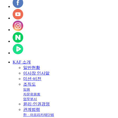
KAF
소개
일반현황
이사장 인사말
미션·비전
조직도
임원
자문위원회
업무부서
윤리·인권경영
관계법령
한ㆍ아프리카재단법