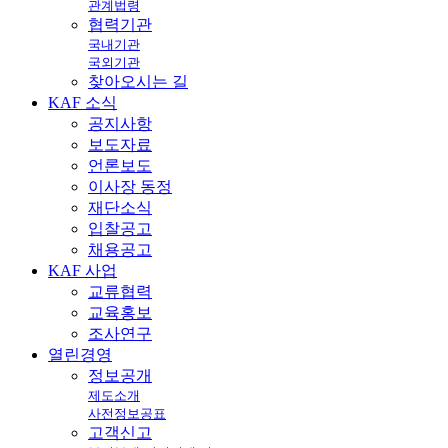
관계법령
협력기관
국내기관
국외기관
찾아오시는 길
KAF
소식
공지사항
보도자료
언론보도
이사장 동정
재단소식
입찰공고
채용공고
KAF
사업
교류협력
교육홍보
조사연구
열린
경영
정보공개
제도소개
사전정보공표
고객신고