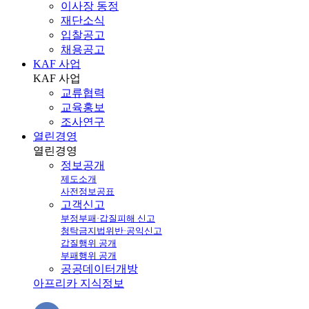
이사장 동정
재단소식
입찰공고
채용공고
KAF 사업
KAF
사업
교류협력
교육홍보
조사연구
열린경영
열린
경영
정보공개
제도소개
사전정보공표
고객신고
부정부패·갑질피해 신고
청탁금지법위반·공익신고
갑질행위 공개
부패행위 공개
공공데이터개방
아프리카 지식정보