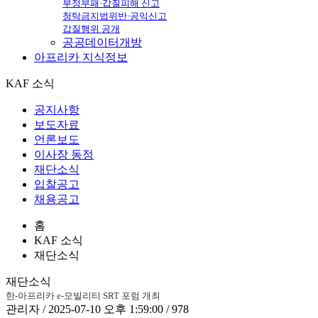
부정부패·갑질피해 신고
청탁금지법위반·공익신고
갑질행위 공개
공공데이터개방
아프리카
지식정보
KAF 소식
공지사항
보도자료
언론보도
이사장 동정
재단소식
입찰공고
채용공고
홈
KAF 소식
재단소식
재단소식
한-아프리카 e-모빌리티 SRT 포럼 개최
관리자 / 2025-07-10 오후 1:59:00 / 978