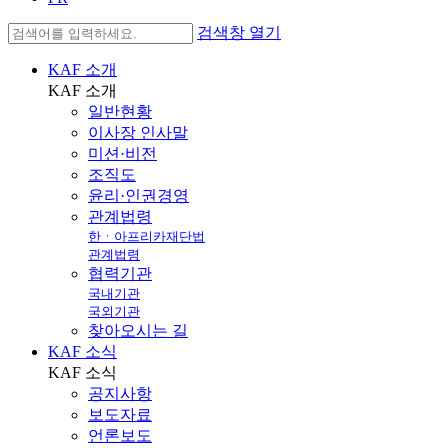
검색창 열기
KAF 소개
KAF
소개
일반현황
이사장 인사말
미션·비전
조직도
윤리·인권경영
관계법령
한ㆍ아프리카재단법
관계법령
협력기관
국내기관
국외기관
찾아오시는 길
KAF 소식
KAF
소식
공지사항
보도자료
언론보도