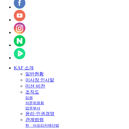
KAF
소개
일반현황
이사장 인사말
미션·비전
조직도
임원
자문위원회
업무부서
윤리·인권경영
관계법령
한ㆍ아프리카재단법