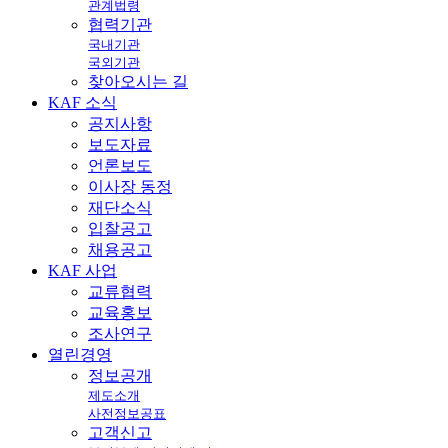
관계법령
협력기관
국내기관
국외기관
찾아오시는 길
KAF
소식
공지사항
보도자료
언론보도
이사장 동정
재단소식
입찰공고
채용공고
KAF
사업
교류협력
교육홍보
조사연구
열린
경영
정보공개
제도소개
사전정보공표
고객신고