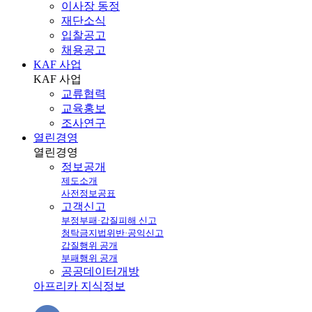
이사장 동정
재단소식
입찰공고
채용공고
KAF 사업
KAF
사업
교류협력
교육홍보
조사연구
열린경영
열린
경영
정보공개
제도소개
사전정보공표
고객신고
부정부패·갑질피해 신고
청탁금지법위반·공익신고
갑질행위 공개
부패행위 공개
공공데이터개방
아프리카 지식정보