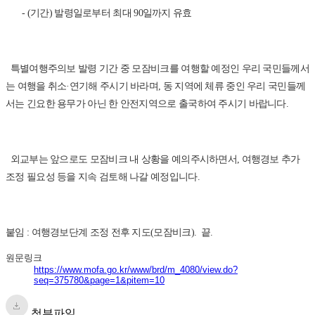
- (기간) 발령일로부터 최대 90일까지 유효
특별여행주의보 발령 기간 중 모잠비크를 여행할 예정인 우리 국민들께서
는 여행을 취소·연기해 주시기 바라며, 동 지역에 체류 중인 우리 국민들께
서는 긴요한 용무가 아닌 한 안전지역으로 출국하여 주시기 바랍니다.
외교부는 앞으로도 모잠비크 내 상황을 예의주시하면서, 여행경보 추가
조정 필요성 등을 지속 검토해 나갈 예정입니다.
붙임 : 여행경보단계 조정 전후 지도(모잠비크). 끝.
원문링크
https://www.mofa.go.kr/www/brd/m_4080/view.do?
seq=375780&page=1&pitem=10
첨부파일