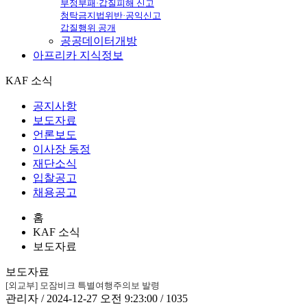
부정부패·갑질피해 신고
청탁금지법위반·공익신고
갑질행위 공개
공공데이터개방
아프리카
지식정보
KAF 소식
공지사항
보도자료
언론보도
이사장 동정
재단소식
입찰공고
채용공고
홈
KAF 소식
보도자료
보도자료
[외교부] 모잠비크 특별여행주의보 발령
관리자 / 2024-12-27 오전 9:23:00 / 1035