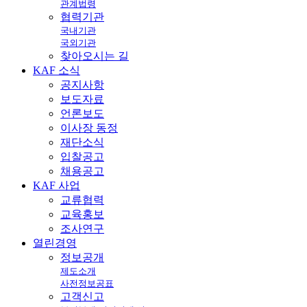
관계법령
협력기관
국내기관
국외기관
찾아오시는 길
KAF
소식
공지사항
보도자료
언론보도
이사장 동정
재단소식
입찰공고
채용공고
KAF
사업
교류협력
교육홍보
조사연구
열린
경영
정보공개
제도소개
사전정보공표
고객신고