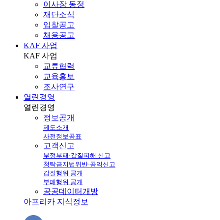
이사장 동정
재단소식
입찰공고
채용공고
KAF 사업
KAF
사업
교류협력
교육홍보
조사연구
열린경영
열린
경영
정보공개
제도소개
사전정보공표
고객신고
부정부패·갑질피해 신고
청탁금지법위반·공익신고
갑질행위 공개
부패행위 공개
공공데이터개방
아프리카 지식정보