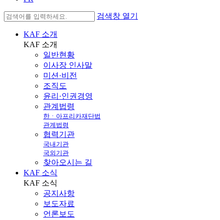
검색창 열기
KAF 소개
KAF
소개
일반현황
이사장 인사말
미션·비전
조직도
윤리·인권경영
관계법령
한ㆍ아프리카재단법
관계법령
협력기관
국내기관
국외기관
찾아오시는 길
KAF 소식
KAF
소식
공지사항
보도자료
언론보도