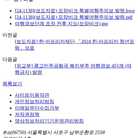
[24-1138](보도자료) 모잠비크 특별여행주의보 발령.hwp
[24-1138](보도자료) 모잠비크 특별여행주의보 발령.pdf
여행경보단계 조정 전후 지도(모잠비크).jpg
이전글
[보도자료] 한·아프리카재단,「2024 한-아프리카 청년포
럼」성료
다음글
[외교부] 콩고민주공화국 북키부주 여행경보 4단계 (여
행금지) 발령
목록보기
사이트이용약관
개인정보처리방침
이메일무단수집거부
저작권정책
영상정보처리기기운영관리방침
(06750) 서울특별시 서초구 남부순환로 2558
주소