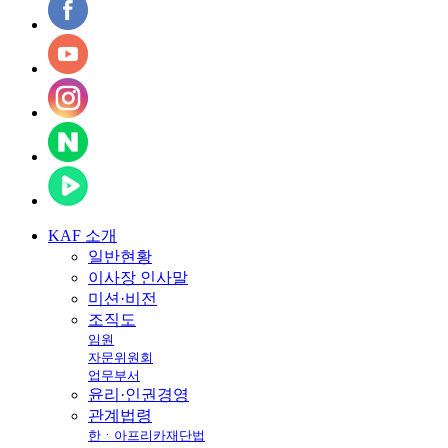
KAF
소개
일반현황
이사장 인사말
미션·비전
조직도
임원
자문위원회
업무부서
윤리·인권경영
관계법령
한ㆍ아프리카재단법