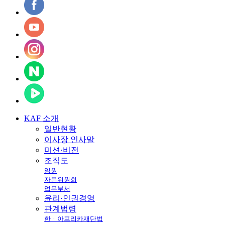
KAF
소개
일반현황
이사장 인사말
미션·비전
조직도
임원
자문위원회
업무부서
윤리·인권경영
관계법령
한ㆍ아프리카재단법