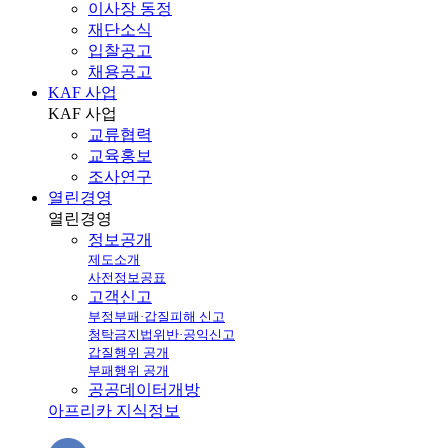
이사장 동정
재단소식
입찰공고
채용공고
KAF 사업
KAF
사업
교류협력
교육홍보
조사연구
열린경영
열린
경영
정보공개
제도소개
사전정보공표
고객신고
부정부패·갑질피해 신고
청탁금지법위반·공익신고
갑질행위 공개
부패행위 공개
공공데이터개방
아프리카 지식정보