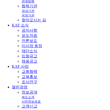
관계법령
협력기관
국내기관
국외기관
찾아오시는 길
KAF
소식
공지사항
보도자료
언론보도
이사장 동정
재단소식
입찰공고
채용공고
KAF
사업
교류협력
교육홍보
조사연구
열린
경영
정보공개
제도소개
사전정보공표
고객신고