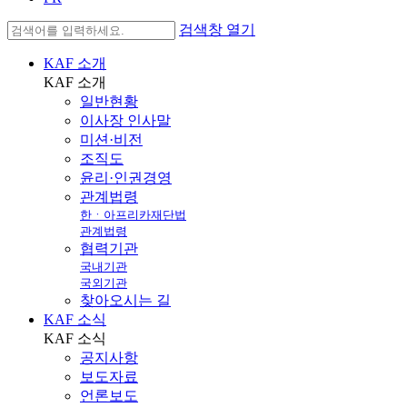
검색창 열기
KAF 소개
KAF
소개
일반현황
이사장 인사말
미션·비전
조직도
윤리·인권경영
관계법령
한ㆍ아프리카재단법
관계법령
협력기관
국내기관
국외기관
찾아오시는 길
KAF 소식
KAF
소식
공지사항
보도자료
언론보도