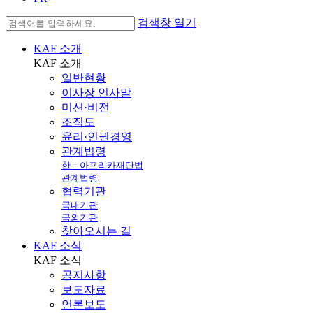
검색창 열기
KAF 소개
KAF
소개
일반현황
이사장 인사말
미션·비전
조직도
윤리·인권경영
관계법령
한ㆍ아프리카재단법
관계법령
협력기관
국내기관
국외기관
찾아오시는 길
KAF 소식
KAF
소식
공지사항
보도자료
언론보도