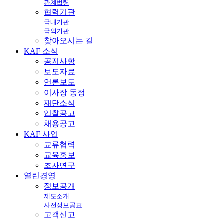
관계법령
협력기관
국내기관
국외기관
찾아오시는 길
KAF
소식
공지사항
보도자료
언론보도
이사장 동정
재단소식
입찰공고
채용공고
KAF
사업
교류협력
교육홍보
조사연구
열린
경영
정보공개
제도소개
사전정보공표
고객신고