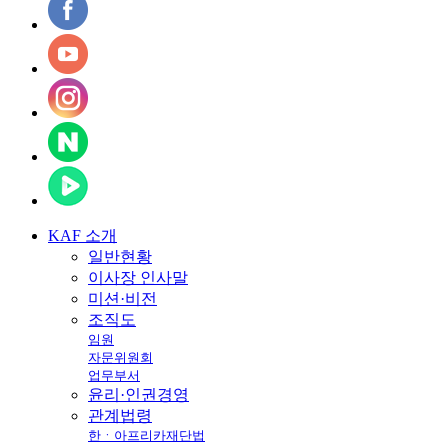
KAF
소개
일반현황
이사장 인사말
미션·비전
조직도
임원
자문위원회
업무부서
윤리·인권경영
관계법령
한ㆍ아프리카재단법