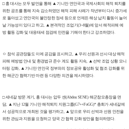
▲
□ 홍 대사는 모두 발언을 통해
기니만 연안국과 국제사회의 해적 퇴치를
위한 공조를 통해 지속 감소하였던 해적 피해 사례가 작년부터 다시 증가세
로 돌아섰고 연안국의 불안정한 정세 등으로 언제든 해상 납치 활동이 늘어
▲
날 가능성이 있다고 하고,
본격적인 조업기(3~8월)에 앞서 해적피해 예
방 활동 강화 및 대응태세 점검에 만전을 기해야 한다고 강조하였다.
▲
ㅇ 참석 공관장들도 이에 공감을 표시하고,
우리 선원과 선사 대상 해적
▲
피해 예방법 안내 및 환경법규 준수 계도 활동 지속,
선박 조업 상황 모니
▲
터링 강화,
기니만 연안국 정부와의 정보공유 활성화 및 협조 강화를 위
한 해군간 협력기반 마련 등 다양한 의견을 제시하였다.
□ 세네갈 방문 계기, 홍 대사는 압두 센(Abdou SENE) 해군참모총장을 면
▲
담,
지난 12월 기니만 해적퇴치 지원그룹(G7++FoGG)* 총회가 세네갈에
▲
서 성공적으로 개최된 것을 평가하고,
앞으로 우리 선박과 선원 안전을
위한 관심과 지원을 요청하고 양국 간 협력 강화 방안을 협의하였다.