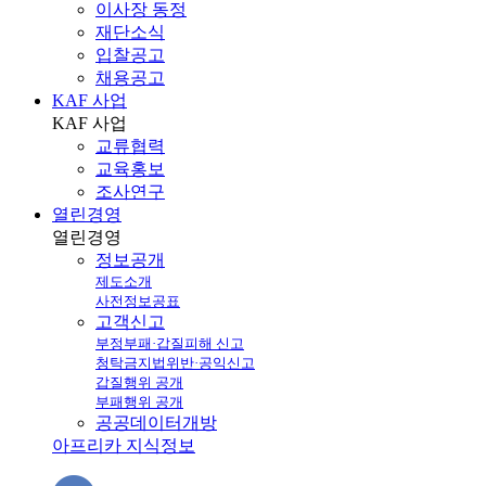
이사장 동정
재단소식
입찰공고
채용공고
KAF 사업
KAF
사업
교류협력
교육홍보
조사연구
열린경영
열린
경영
정보공개
제도소개
사전정보공표
고객신고
부정부패·갑질피해 신고
청탁금지법위반·공익신고
갑질행위 공개
부패행위 공개
공공데이터개방
아프리카 지식정보