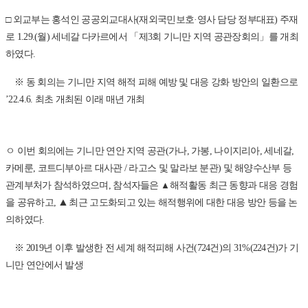
□ 외교부는 홍석인 공공외교대사(재외국민보호·영사 담당 정부대표) 주재
로 1.29.(월) 세네갈 다카르에서 「제3회 기니만 지역 공관장회의」를 개최
하였다.
※ 동 회의는 기니만 지역 해적 피해 예방 및 대응 강화 방안의 일환으로
’22.4.6. 최초 개최된 이래 매년 개최
ㅇ 이번 회의에는 기니만 연안 지역 공관(가나, 가봉, 나이지리아, 세네갈,
카메룬, 코트디부아르 대사관 / 라고스 및 말라보 분관) 및 해양수산부 등
관계부처가 참석하였으며, 참석자들은
▲
해적활동 최근 동향과 대응 경험
▲
을 공유하고,
최근 고도화되고 있는 해적행위에 대한 대응 방안 등을 논
의하였다.
※ 2019년 이후 발생한 전 세계 해적피해 사건(724건)의 31%(224건)가 기
니만 연안에서 발생