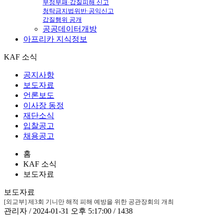
부정부패·갑질피해 신고
청탁금지법위반·공익신고
갑질행위 공개
공공데이터개방
아프리카
지식정보
KAF 소식
공지사항
보도자료
언론보도
이사장 동정
재단소식
입찰공고
채용공고
홈
KAF 소식
보도자료
보도자료
[외교부] 제3회 기니만 해적 피해 예방을 위한 공관장회의 개최
관리자 / 2024-01-31 오후 5:17:00 / 1438