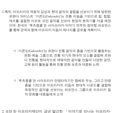
□
특히
,
아프리카의 역동적 감성과 현대 음악의 결합을 선보이기 위해 방한한
르완다 아티스트
‘
가콘도
(Gakondo)’
는 전통 리듬을 기반으로 팝
,
힙합
,
재즈를 결합한 아프로 모던 음악을 선보여 현장의 분위기를 이끌 예정
이며
,
한국의
‘
루츠젬콜
’
은 서아프리카 타악기 연주와 참여형 퍼포먼스
를 통해 관객과 함께 아프리카 리듬의 에너지를 공유할 계획이다
.
ㅇ
‘
가콘도
(Gakondo)’
는 르완다 전통 음악과 춤을 기반으로 활동하는
문화 예술 그룹으로
,
전통 악기와 현대적 요소를 결합해 르완
다 전통을 현대적으로 재해석한 음악을 만들며 다양한 공연
,
교육 등의 활동을 통해 전통 문화 보존과 대중화 노력
ㅇ
‘
루츠
젬콜
’
은 서아프리카 만뎅타악기인 젬베와 두눈
,
그리고 만뎅
춤을 기반으로 아프리카의 리듬과 현대적 사운드를 결합해
독창적인 음악을 선보이는 퍼포먼스 그룹으로 아프리카 음
악 문화를 대중들에게 소개
□
또한
한
·
아프리카재단이 금년 발간한
「
이야기로 만나는 아프리카
-