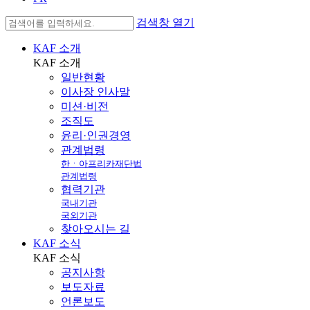
검색창 열기
KAF 소개
KAF
소개
일반현황
이사장 인사말
미션·비전
조직도
윤리·인권경영
관계법령
한ㆍ아프리카재단법
관계법령
협력기관
국내기관
국외기관
찾아오시는 길
KAF 소식
KAF
소식
공지사항
보도자료
언론보도