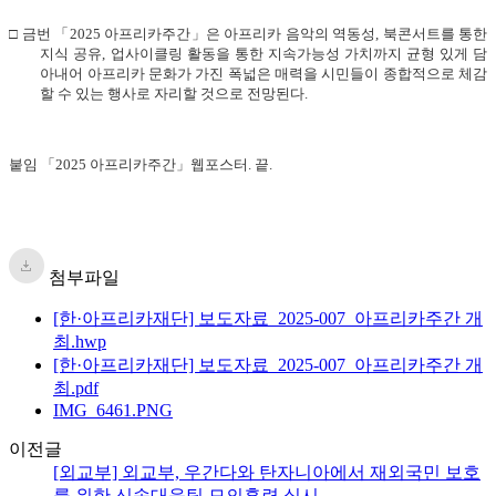
□
금번
「
2025
아프리카주간
」
은 아프리카 음악의 역동성
,
북콘서트를 통한
지식 공유
,
업사이클링 활동을 통한 지속가능성 가치까지 균형 있게 담
아내어 아프리카 문화가 가진 폭넓은 매력을 시민들이 종합적으로 체감
할 수 있는 행사로 자리할 것으로 전망된다
.
붙임
「
2025
아프리카주간
」
웹포스터
.
끝
.
첨부파일
[한·아프리카재단] 보도자료_2025-007_아프리카주간 개
최.hwp
[한·아프리카재단] 보도자료_2025-007_아프리카주간 개
최.pdf
IMG_6461.PNG
이전글
[외교부] 외교부, 우간다와 탄자니아에서 재외국민 보호
를 위한 신속대응팀 모의훈련 실시