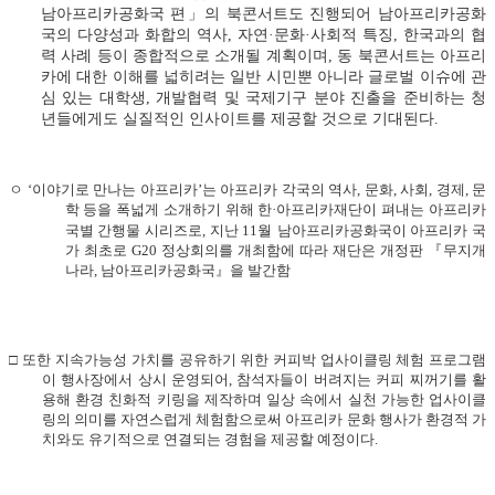
남아프리카공화국 편
」
의 북콘서트도 진행되어 남아프리카공화
국의 다양성과 화합의 역사
,
자연
·
문화
·
사회적 특징
,
한국과의 협
력 사례 등이 종합적으로 소개될 계획이며
,
동 북콘서트는 아프리
카에 대한 이해를 넓히려는 일반 시민뿐 아니라 글로벌 이슈에 관
심 있는 대학생
,
개발협력 및 국제기구 분야 진출을 준비하는 청
년들에게도 실질적인 인사이트를 제공할 것으로 기대된다
.
ㅇ
‘
이야기로 만나는 아프리카
’
는 아프리카 각국의 역사
,
문화
,
사회
,
경제
,
문
학 등을 폭넓게 소개하기 위해 한
·
아프리카재단이 펴내는 아프리카
국별 간행물 시리즈로
,
지난
11
월
남아프리카공화국이 아프리카 국
가 최초로
G20
정상회의를 개최함에 따라 재단은 개정판
『
무지개
나라
,
남아프리카공화국
』
을 발간함
□
또한 지속가능성 가치를 공유하기 위한 커피박 업사이클링 체험 프로그램
이 행사장에서 상시 운영되어
,
참석자들이 버려지는 커피 찌꺼기를 활
용해 환경 친화적 키링을 제작하며 일상 속에서 실천 가능한 업사이클
링의 의미를 자연스럽게 체험함으로써 아프리카 문화 행사가 환경적 가
치와도 유기적으로 연결되는 경험을 제공할 예정이다
.