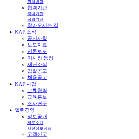
관계법령
협력기관
국내기관
국외기관
찾아오시는 길
KAF
소식
공지사항
보도자료
언론보도
이사장 동정
재단소식
입찰공고
채용공고
KAF
사업
교류협력
교육홍보
조사연구
열린
경영
정보공개
제도소개
사전정보공표
고객신고