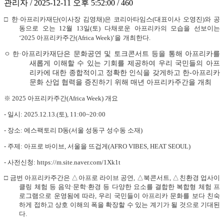
관리자 / 2025-12-11 오후 5:52:00 / 460
□
한·
아프리카재단
(
이사장 김영채
)
은 코리아타임스
(
대표이사 오영진
)
와 공
동으로 오는
12
월
13
일
(
토
)
다채로운 아프리카의 모습을 선보이는
‘2025
아프리카주간
(Africa Week)’
을
개최한다
.
ㅇ
한
·
아프리카재단은 문화공연 및 토크콘서트 등을 통해 아프리카를
새롭게 이해할 수 있는 기회를 제공하여 우리 국민들의 아프
리카에 대한 종합적이고 정확한 인식을 갖게하고 한
-
아프리카
문화 산업 협력을 증진하기 위해 매년 아프리카주간을 개최
※
2025
아프리카주간
(Africa Week)
개요
-
일시
: 2025.12.13.(
토
), 11:00~20:00
-
장소
:
에스팩토리
D
동
(
서울 성동구 성수동 소재
)
-
주제
:
아프로 바이브
,
서울을 뜨겁게
(AFRO VIBES, HEAT SEOUL)
-
사전신청
: https://m.site.naver.com/1Xk1t
□
금번 아프리카주간은
△
아프로 라이브 공연
,
△
북콘서트
,
△
친환경 업사이
클링 체험 등 음악
·
문학
·
환경 등 다양한 요소를 결합한 복합형 체험
프
로그램으로 운영됨에 따라
,
우리 국민들이 아프리카 문화를 보다 친숙
하게 접하고 상호 이해의 폭을 확장할 수 있는 계기가 될 것으로 기대된
다
.