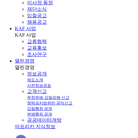
이사장 동정
재단소식
입찰공고
채용공고
KAF 사업
KAF
사업
교류협력
교육홍보
조사연구
열린경영
열린
경영
정보공개
제도소개
사전정보공표
고객신고
부정부패·갑질피해 신고
청탁금지법위반·공익신고
갑질행위 공개
부패행위 공개
공공데이터개방
아프리카 지식정보