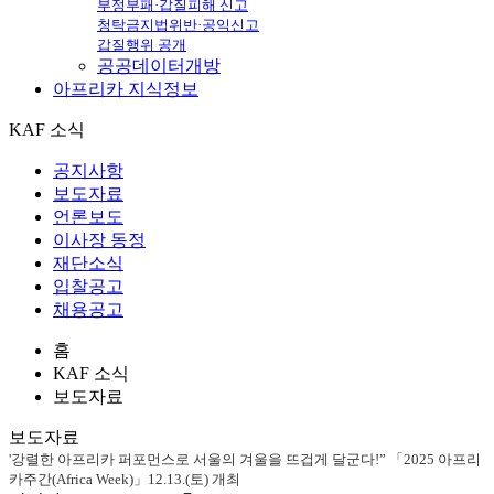
부정부패·갑질피해 신고
청탁금지법위반·공익신고
갑질행위 공개
공공데이터개방
아프리카
지식정보
KAF 소식
공지사항
보도자료
언론보도
이사장 동정
재단소식
입찰공고
채용공고
홈
KAF 소식
보도자료
보도자료
'강렬한 아프리카 퍼포먼스로 서울의 겨울을 뜨겁게 달군다!” 「2025 아프리
카주간(Africa Week)」12.13.(토) 개최