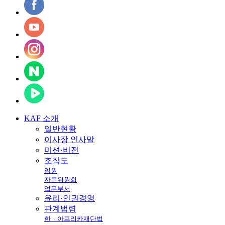
KAF
소개
일반현황
이사장 인사말
미션·비전
조직도
임원
자문위원회
업무부서
윤리·인권경영
관계법령
한ㆍ아프리카재단법