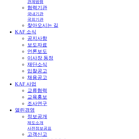
관계법령
협력기관
국내기관
국외기관
찾아오시는 길
KAF
소식
공지사항
보도자료
언론보도
이사장 동정
재단소식
입찰공고
채용공고
KAF
사업
교류협력
교육홍보
조사연구
열린
경영
정보공개
제도소개
사전정보공표
고객신고