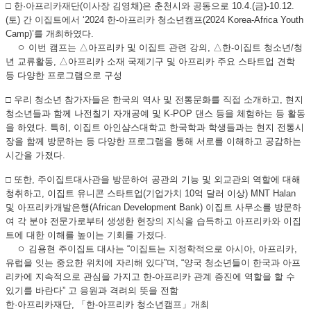
□ 한·아프리카재단(이사장 김영채)은 춘천시와 공동으로 10.4.(금)-10.12.
(토) 간 이집트에서 ‘2024 한-아프리카 청소년캠프(2024 Korea-Africa Youth
Camp)’를 개최하였다.
ㅇ 이번 캠프는 △아프리카 및 이집트 관련 강의, △한-이집트 청소년/청
년 교류활동, △아프리카 소재 국제기구 및 아프리카 주요 스타트업 견학
등 다양한 프로그램으로 구성
□ 우리 청소년 참가자들은 한국의 역사 및 전통문화를 직접 소개하고, 현지
청소년들과 함께 나전칠기 자개공예 및 K-POP 댄스 등을 체험하는 등 활동
을 하였다. 특히, 이집트 아인샴스대학교 한국학과 학생들과는 현지 전통시
장을 함께 방문하는 등 다양한 프로그램을 통해 서로를 이해하고 공감하는
시간을 가졌다.
□ 또한, 주이집트대사관을 방문하여 공관의 기능 및 외교관의 역할에 대해
청취하고, 이집트 유니콘 스타트업(기업가치 10억 달러 이상) MNT Halan
및 아프리카개발은행(African Development Bank) 이집트 사무소를 방문하
여 각 분야 전문가로부터 생생한 현장의 지식을 습득하고 아프리카와 이집
트에 대한 이해를 높이는 기회를 가졌다.
ㅇ 김용현 주이집트 대사는 “이집트는 지정학적으로 아시아, 아프리카,
유럽을 잇는 중요한 위치에 자리해 있다”며, “양국 청소년들이 한국과 아프
리카에 지속적으로 관심을 가지고 한-아프리카 관계 증진에 역할을 할 수
있기를 바란다” 고 응원과 격려의 뜻을 전함
한·아프리카재단, 「한-아프리카 청소년캠프」개최