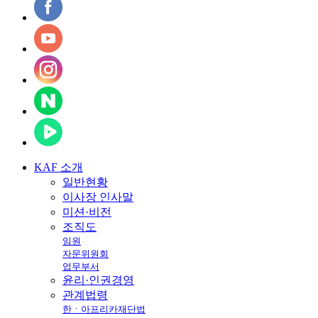
KAF
소개
일반현황
이사장 인사말
미션·비전
조직도
임원
자문위원회
업무부서
윤리·인권경영
관계법령
한ㆍ아프리카재단법