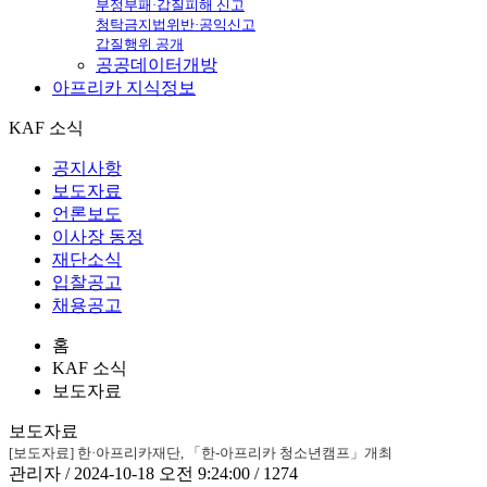
부정부패·갑질피해 신고
청탁금지법위반·공익신고
갑질행위 공개
공공데이터개방
아프리카
지식정보
KAF 소식
공지사항
보도자료
언론보도
이사장 동정
재단소식
입찰공고
채용공고
홈
KAF 소식
보도자료
보도자료
[보도자료] 한·아프리카재단, 「한-아프리카 청소년캠프」개최
관리자 / 2024-10-18 오전 9:24:00 / 1274