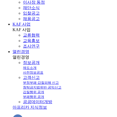
이사장 동정
재단소식
입찰공고
채용공고
KAF 사업
KAF
사업
교류협력
교육홍보
조사연구
열린경영
열린
경영
정보공개
제도소개
사전정보공표
고객신고
부정부패·갑질피해 신고
청탁금지법위반·공익신고
갑질행위 공개
부패행위 공개
공공데이터개방
아프리카 지식정보