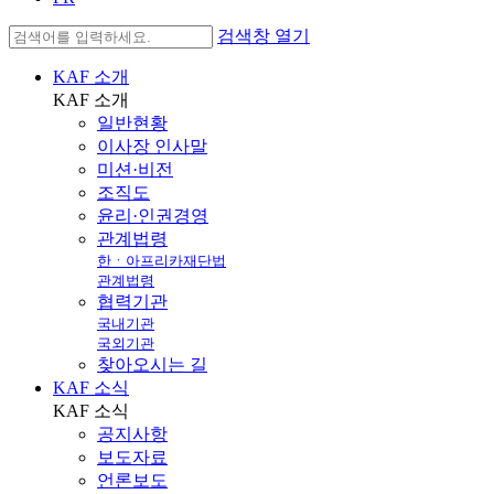
검색창 열기
KAF 소개
KAF
소개
일반현황
이사장 인사말
미션·비전
조직도
윤리·인권경영
관계법령
한ㆍ아프리카재단법
관계법령
협력기관
국내기관
국외기관
찾아오시는 길
KAF 소식
KAF
소식
공지사항
보도자료
언론보도