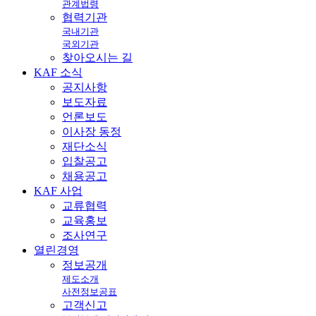
관계법령
협력기관
국내기관
국외기관
찾아오시는 길
KAF
소식
공지사항
보도자료
언론보도
이사장 동정
재단소식
입찰공고
채용공고
KAF
사업
교류협력
교육홍보
조사연구
열린
경영
정보공개
제도소개
사전정보공표
고객신고