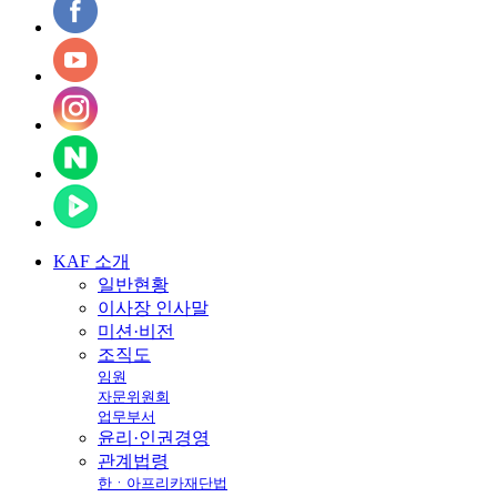
KAF
소개
일반현황
이사장 인사말
미션·비전
조직도
임원
자문위원회
업무부서
윤리·인권경영
관계법령
한ㆍ아프리카재단법