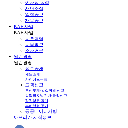
이사장 동정
재단소식
입찰공고
채용공고
KAF 사업
KAF
사업
교류협력
교육홍보
조사연구
열린경영
열린
경영
정보공개
제도소개
사전정보공표
고객신고
부정부패·갑질피해 신고
청탁금지법위반·공익신고
갑질행위 공개
부패행위 공개
공공데이터개방
아프리카 지식정보