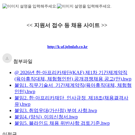
<< 지원서 접수 등 채용 사이트 >>
http://k-af.jobnlab.co.kr
첨부파일
@ 2026년 한·아프리카재단(KAF) 제1차 기간제계약직
(육아휴직대체, 체험형인턴) 공개경쟁채용 공고(안).hwp
붙임1. 직무기술서_기간제계약직(육아휴직대체, 체험형
인턴).hwp
붙임2. 한·아프리카재단_인사규정_제18조(채용결격사
유).hwp
붙임3. 취업우대(가산점) 부여 사항.hwp
붙임4. (양식)_이의신청서.hwp
붙임5. 블라인드 채용 위반사항 검토기준.hwp
이전글