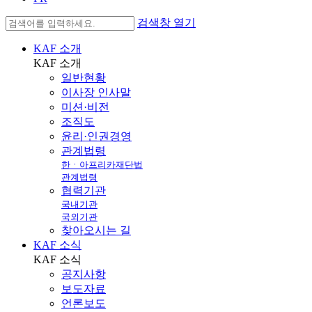
검색창 열기
KAF 소개
KAF
소개
일반현황
이사장 인사말
미션·비전
조직도
윤리·인권경영
관계법령
한ㆍ아프리카재단법
관계법령
협력기관
국내기관
국외기관
찾아오시는 길
KAF 소식
KAF
소식
공지사항
보도자료
언론보도