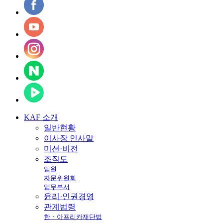
KAF
소개
일반현황
이사장 인사말
미션·비전
조직도
임원
자문위원회
업무부서
윤리·인권경영
관계법령
한ㆍ아프리카재단법