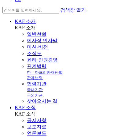
검색창 열기
KAF 소개
KAF
소개
일반현황
이사장 인사말
미션·비전
조직도
윤리·인권경영
관계법령
한ㆍ아프리카재단법
관계법령
협력기관
국내기관
국외기관
찾아오시는 길
KAF 소식
KAF
소식
공지사항
보도자료
언론보도