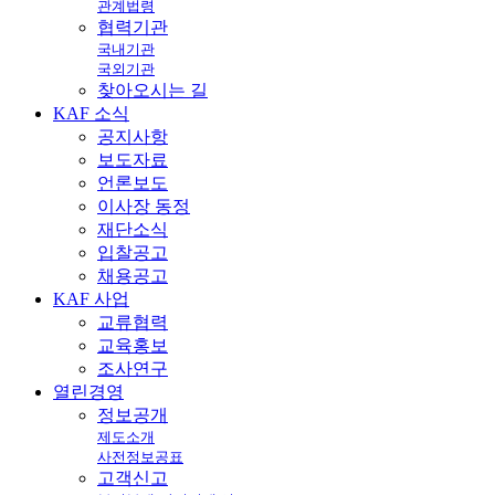
관계법령
협력기관
국내기관
국외기관
찾아오시는 길
KAF
소식
공지사항
보도자료
언론보도
이사장 동정
재단소식
입찰공고
채용공고
KAF
사업
교류협력
교육홍보
조사연구
열린
경영
정보공개
제도소개
사전정보공표
고객신고