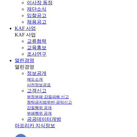
이사장 동정
재단소식
입찰공고
채용공고
KAF 사업
KAF
사업
교류협력
교육홍보
조사연구
열린경영
열린
경영
정보공개
제도소개
사전정보공표
고객신고
부정부패·갑질피해 신고
청탁금지법위반·공익신고
갑질행위 공개
부패행위 공개
공공데이터개방
아프리카 지식정보