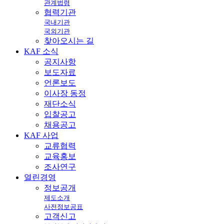
관계법령
협력기관
국내기관
국외기관
찾아오시는 길
KAF
소식
공지사항
보도자료
언론보도
이사장 동정
재단소식
입찰공고
채용공고
KAF
사업
교류협력
교육홍보
조사연구
열린
경영
정보공개
제도소개
사전정보공표
고객신고