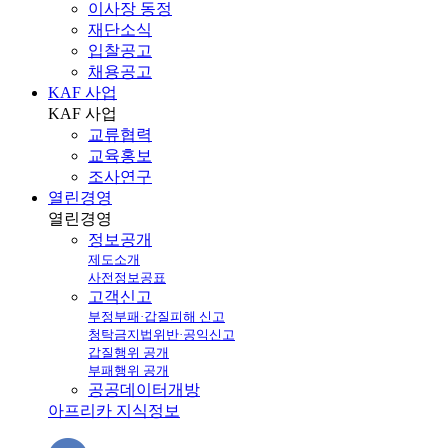
이사장 동정
재단소식
입찰공고
채용공고
KAF 사업
KAF
사업
교류협력
교육홍보
조사연구
열린경영
열린
경영
정보공개
제도소개
사전정보공표
고객신고
부정부패·갑질피해 신고
청탁금지법위반·공익신고
갑질행위 공개
부패행위 공개
공공데이터개방
아프리카 지식정보