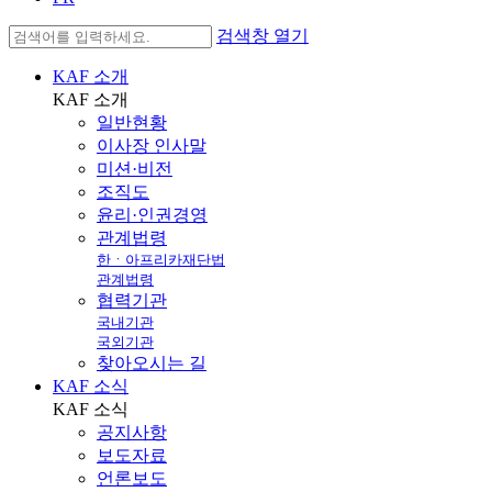
검색창 열기
KAF 소개
KAF
소개
일반현황
이사장 인사말
미션·비전
조직도
윤리·인권경영
관계법령
한ㆍ아프리카재단법
관계법령
협력기관
국내기관
국외기관
찾아오시는 길
KAF 소식
KAF
소식
공지사항
보도자료
언론보도