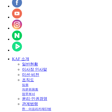
KAF
소개
일반현황
이사장 인사말
미션·비전
조직도
임원
자문위원회
업무부서
윤리·인권경영
관계법령
한ㆍ아프리카재단법