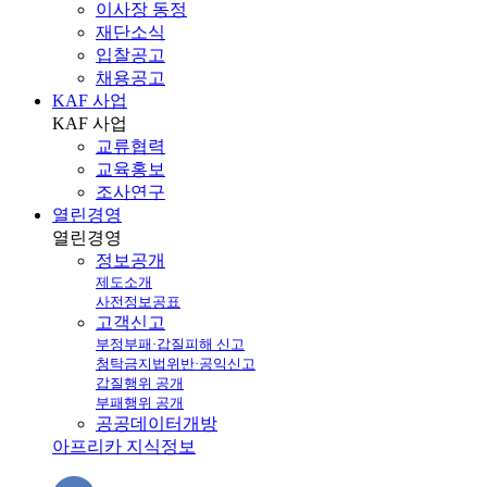
이사장 동정
재단소식
입찰공고
채용공고
KAF 사업
KAF
사업
교류협력
교육홍보
조사연구
열린경영
열린
경영
정보공개
제도소개
사전정보공표
고객신고
부정부패·갑질피해 신고
청탁금지법위반·공익신고
갑질행위 공개
부패행위 공개
공공데이터개방
아프리카 지식정보