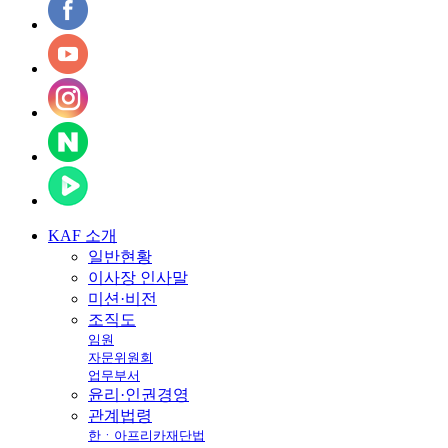
KAF
소개
일반현황
이사장 인사말
미션·비전
조직도
임원
자문위원회
업무부서
윤리·인권경영
관계법령
한ㆍ아프리카재단법