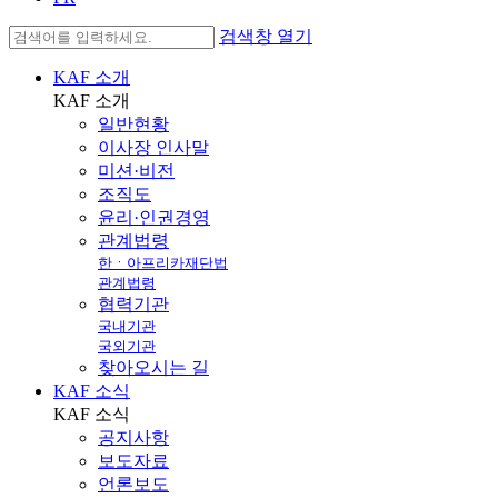
검색창 열기
KAF 소개
KAF
소개
일반현황
이사장 인사말
미션·비전
조직도
윤리·인권경영
관계법령
한ㆍ아프리카재단법
관계법령
협력기관
국내기관
국외기관
찾아오시는 길
KAF 소식
KAF
소식
공지사항
보도자료
언론보도