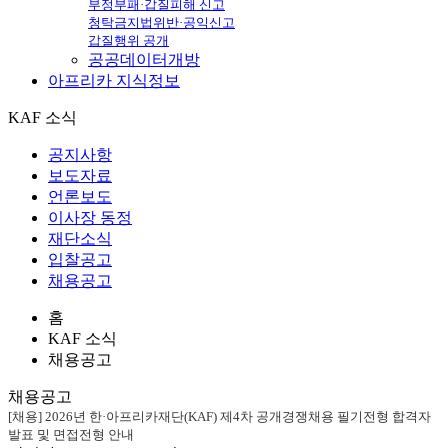
부정부패·갑질피해 신고
청탁금지법위반·공익신고
갑질행위 공개
공공데이터개방
아프리카
지식정보
KAF 소식
공지사항
보도자료
언론보도
이사장 동정
재단소식
입찰공고
채용공고
홈
KAF 소식
채용공고
채용공고
[채용] 2026년 한·아프리카재단(KAF) 제4차 공개경쟁채용 필기전형 합격자
발표 및 면접전형 안내