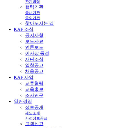
관계법령
협력기관
국내기관
국외기관
찾아오시는 길
KAF
소식
공지사항
보도자료
언론보도
이사장 동정
재단소식
입찰공고
채용공고
KAF
사업
교류협력
교육홍보
조사연구
열린
경영
정보공개
제도소개
사전정보공표
고객신고