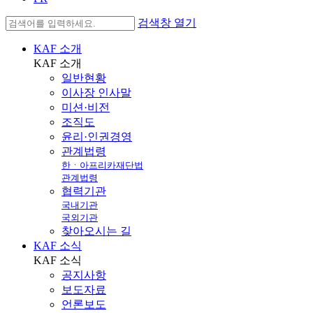
검색창 열기
KAF 소개
KAF
소개
일반현황
이사장 인사말
미션·비전
조직도
윤리·인권경영
관계법령
한ㆍ아프리카재단법
관계법령
협력기관
국내기관
국외기관
찾아오시는 길
KAF 소식
KAF
소식
공지사항
보도자료
언론보도