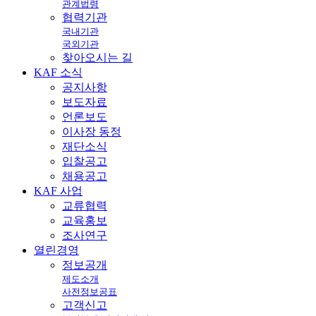
관계법령
협력기관
국내기관
국외기관
찾아오시는 길
KAF
소식
공지사항
보도자료
언론보도
이사장 동정
재단소식
입찰공고
채용공고
KAF
사업
교류협력
교육홍보
조사연구
열린
경영
정보공개
제도소개
사전정보공표
고객신고