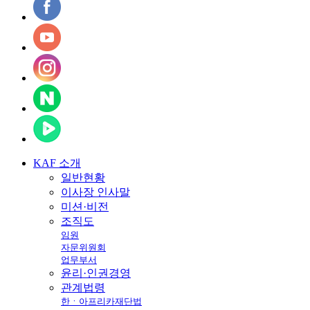
KAF
소개
일반현황
이사장 인사말
미션·비전
조직도
임원
자문위원회
업무부서
윤리·인권경영
관계법령
한ㆍ아프리카재단법