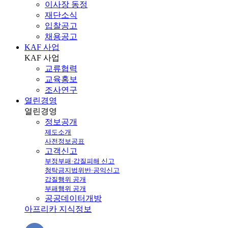
이사장 동정
재단소식
입찰공고
채용공고
KAF 사업
KAF
사업
교류협력
교육홍보
조사연구
열린경영
열린
경영
정보공개
제도소개
사전정보공표
고객신고
부정부패·갑질피해 신고
청탁금지법위반·공익신고
갑질행위 공개
부패행위 공개
공공데이터개방
아프리카 지식정보