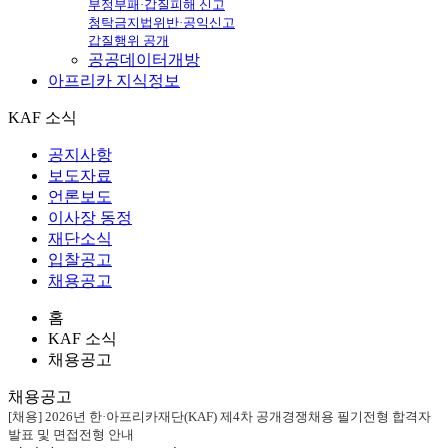
부정부패·갑질피해 신고
청탁금지법위반·공익신고
갑질행위 공개
공공데이터개방
아프리카
지식정보
KAF 소식
공지사항
보도자료
언론보도
이사장 동정
재단소식
입찰공고
채용공고
홈
KAF 소식
채용공고
채용공고
[채용] 2026년 한·아프리카재단(KAF) 제4차 공개경쟁채용 필기전형 합격자
발표 및 면접전형 안내