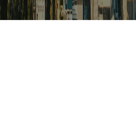
검색
아프리카 포커스
아프리카 주요이슈 브리핑
월드컵
카보베르데
K-컬처