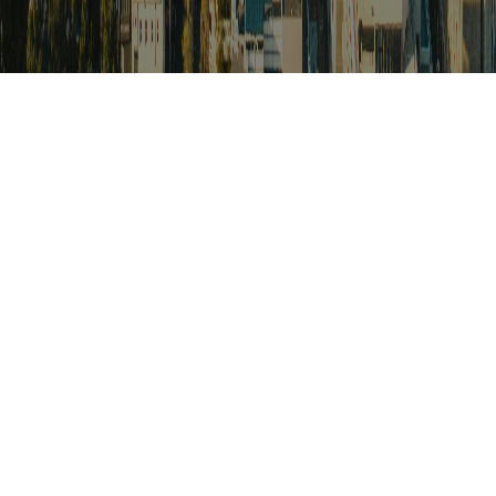
검색
아프리카 포커스
아프리카 주요이슈 브리핑
월드컵
카보베르데
K-컬처