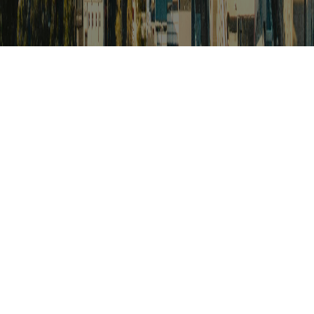
검색
아프리카 포커스
아프리카 주요이슈 브리핑
월드컵
카보베르데
K-컬처