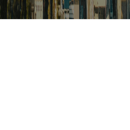
검색
아프리카 포커스
아프리카 주요이슈 브리핑
월드컵
카보베르데
K-컬처