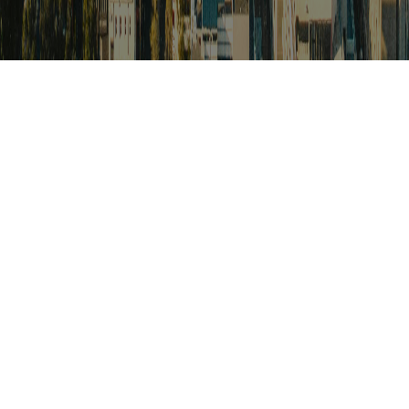
검색
아프리카 포커스
아프리카 주요이슈 브리핑
월드컵
카보베르데
K-컬처