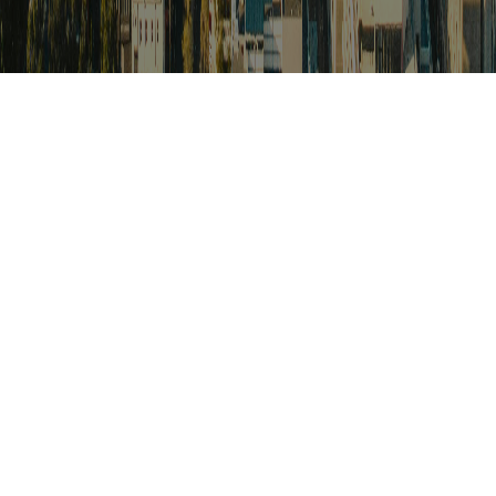
검색
아프리카 포커스
아프리카 주요이슈 브리핑
월드컵
카보베르데
K-컬처