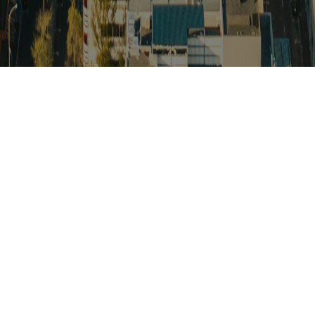
스
아프리카 주요이슈 브리핑
월드컵
카보베르데
K-