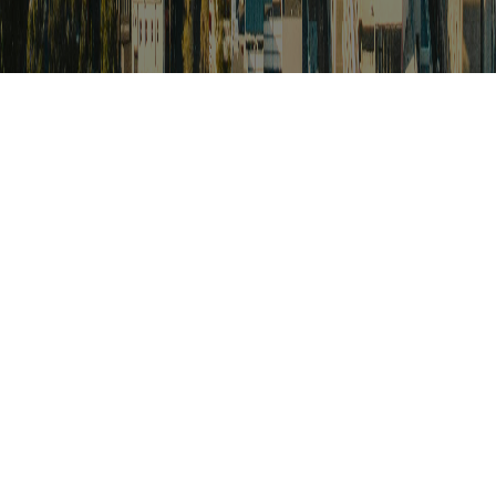
검색
아프리카 포커스
아프리카 주요이슈 브리핑
월드컵
카보베르데
K-컬처