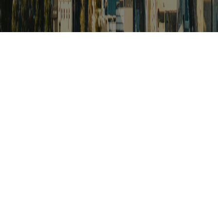
검색
아프리카 포커스
아프리카 주요이슈 브리핑
월드컵
카보베르데
K-컬처