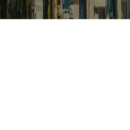
검색
아프리카 포커스
아프리카 주요이슈 브리핑
월드컵
카보베르데
K-컬처