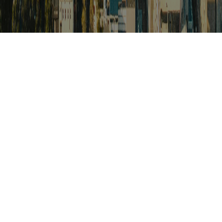
검색
아프리카 포커스
아프리카 주요이슈 브리핑
월드컵
카보베르데
K-컬처