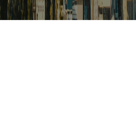
검색
아프리카 포커스
아프리카 주요이슈 브리핑
월드컵
카보베르데
K-컬처