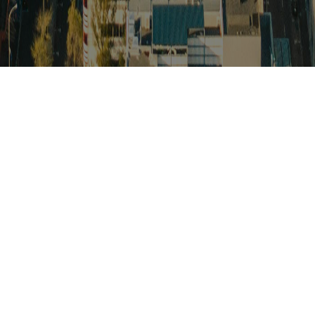
스
아프리카 주요이슈 브리핑
월드컵
카보베르데
K-