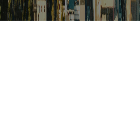
검색
아프리카 포커스
아프리카 주요이슈 브리핑
월드컵
카보베르데
K-컬처